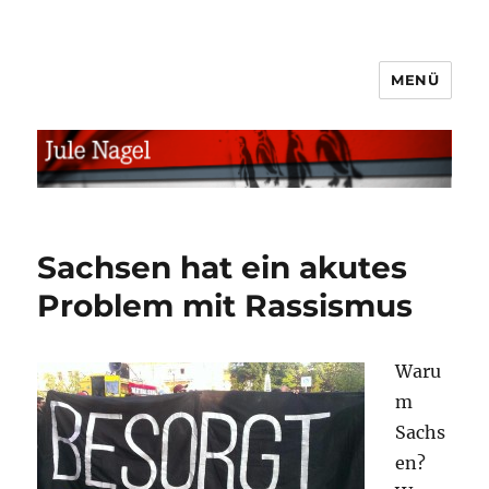
MENÜ
jule.linXXnet.de
Sachsen hat ein akutes
Problem mit Rassismus
Waru
m
Sachs
en?