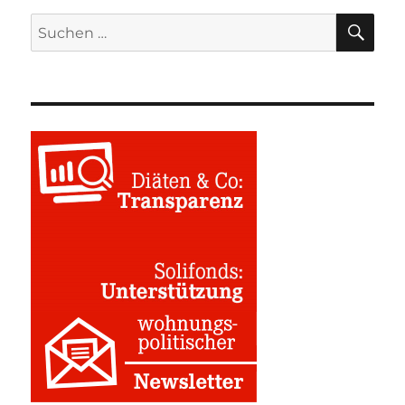
SU
Suchen
nach: