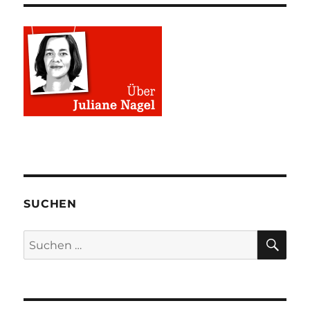
SUCHEN
SU
Suchen
nach: