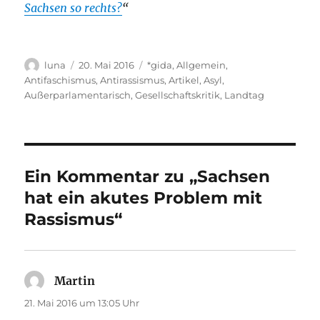
Sachsen so rechts?
“
Autor
Veröffentlicht
Kategorien
luna
20. Mai 2016
*gida
,
Allgemein
,
am
Antifaschismus
,
Antirassismus
,
Artikel
,
Asyl
,
Außerparlamentarisch
,
Gesellschaftskritik
,
Landtag
Ein Kommentar zu „Sachsen
hat ein akutes Problem mit
Rassismus“
Martin
sagt:
21. Mai 2016 um 13:05 Uhr