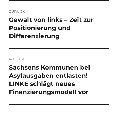
Beitragsnavigation
ZURÜCK
Gewalt von links – Zeit zur
Vorheriger
Beitrag:
Positionierung und
Differenzierung
WEITER
Sachsens Kommunen bei
Nächster
Beitrag:
Asylausgaben entlasten! –
LINKE schlägt neues
Finanzierungsmodell vor