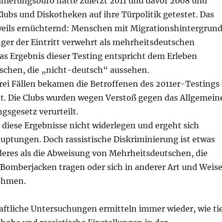
inierungsbüro hatte zuletzt 2011 und davor 2008 und
lubs und Diskotheken auf ihre Türpolitik getestet. Das
weils ernüchternd: Menschen mit Migrationshintergrun
ger der Eintritt verwehrt als mehrheitsdeutschen
as Ergebnis dieser Testing entspricht dem Erleben
schen, die „nicht-deutsch“ aussehen.
rei Fällen bekamen die Betroffenen des 2011er-Testings
ht. Die Clubs wurden wegen Verstoß gegen das Allgemein
gsgesetz verurteilt.
iese Ergebnisse nicht widerlegen und ergeht sich
uptungen. Doch rassistische Diskriminierung ist etwas
res als die Abweisung von Mehrheitsdeutschen, die
 Bomberjacken tragen oder sich in anderer Art und Weis
ehmen.
aftliche Untersuchungen ermitteln immer wieder, wie ti