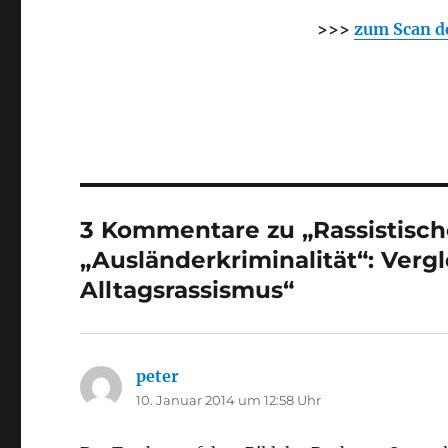
>>>
zum Scan d
3 Kommentare zu „Rassistisch
„Ausländerkriminalität“: Verg
Alltagsrassismus“
peter
sagt:
10. Januar 2014 um 12:58 Uhr