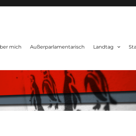
ber mich
Außerparlamentarisch
Landtag
St