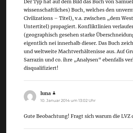
Der Typ hat auf dem Bild das Buch von Samuel
wissenschaftliches) Buch, welches den unver
Civilizations – Titel), v.a. zwischen „dem We
Untertitel) propagiert. Konfliktlinien verlau
(geographisch gesehen starke Überschneidung
eigentlich nei innerhalb dieser. Das Buch zeic
und weltweite Machtverhältenisse aus. Auf G
Sarrazin und co. ihre „Analysen“ ebenfalls ve
disqualifiziert!
luna
sagt:
10. Januar 2014 um 13:02 Uhr
Gute Beobachtung! Fragt sich warum die LVZ da