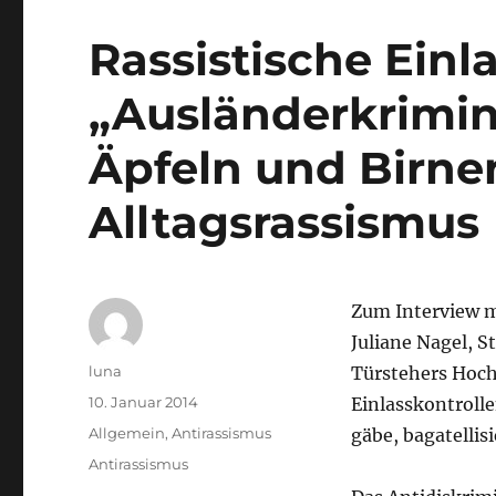
Rassistische Einl
„Ausländerkrimina
Äpfeln und Birne
Alltagsrassismus
Zum Interview m
Juliane Nagel, S
Autor
luna
Türstehers Hoch
Veröffentlicht
10. Januar 2014
Einlasskontroll
am
Kategorien
Allgemein
,
Antirassismus
gäbe, bagatellis
Schlagwörter
Antirassismus