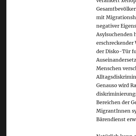
verankert xenop
Gesamtbevölkeru
mit Migrationsh
negativer Eigen
Asylsuchenden h
erschreckender 
der Disko-Tür fu
Auseinandersetz
Menschen versch
Alltagsdiskrimin
Genauso wird Ra
diskriminierung
Bereichen der Ge
MigrantInnen sys
Bärendienst erw