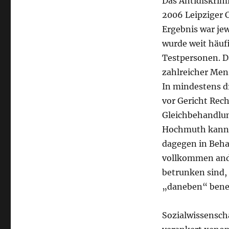
Das Antidiskrim
2006 Leipziger C
Ergebnis war je
wurde weit häufi
Testpersonen. D
zahlreicher Men
In mindestens d
vor Gericht Rec
Gleichbehandlun
Hochmuth kann d
dagegen in Beha
vollkommen ande
betrunken sind,
„daneben“ ben
Sozialwissensch