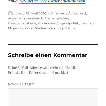
*Bild:
Newsletter Sächsischer Flüchtlingsrat
Autor
Veröffentlicht
Kategorien
luna
14. April 2020
Allgemein
,
Artikel
,
Asyl
,
am
Außerparlamentarisch
,
Freiheitsrechte
,
Gesellschaftskritik
,
Kinder- und Jugendpolitik
,
Landtag
,
Migration
,
Partei
,
Stadtentwicklung
,
Stadtrat
Schreibe einen Kommentar
Deine E-Mail-Adresse wird nicht veröffentlicht.
Erforderliche Felder sind mit
*
markiert
KOMMENTAR
*