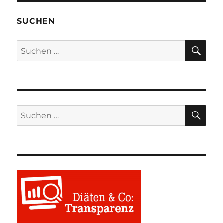
SUCHEN
SU
Suchen
nach:
SU
Suchen
nach: