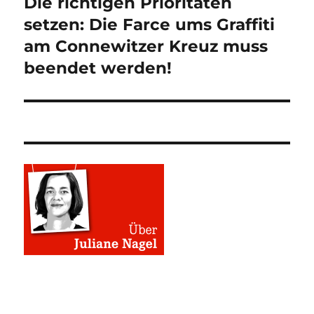
Die richtigen Prioritäten
Nächster
Beitrag:
setzen: Die Farce ums Graffiti
am Connewitzer Kreuz muss
beendet werden!