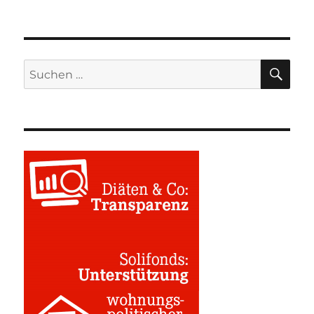
SU
Suchen
nach: