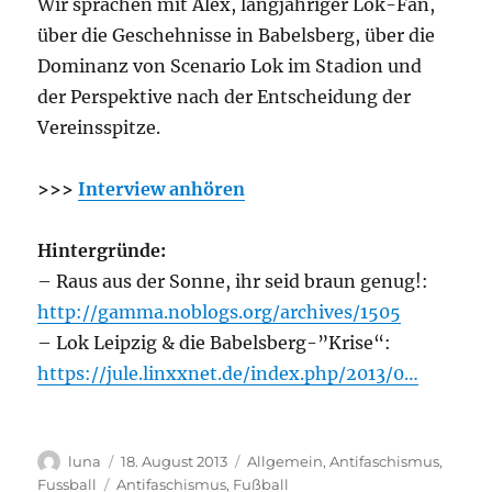
Wir sprachen mit Alex, langjähriger Lok-Fan,
über die Geschehnisse in Babelsberg, über die
Dominanz von Scenario Lok im Stadion und
der Perspektive nach der Entscheidung der
Vereinsspitze.
>>>
Interview anhören
Hintergründe:
– Raus aus der Sonne, ihr seid braun genug!:
http://gamma.noblogs.org/archives/1505
– Lok Leipzig & die Babelsberg-”Krise“:
https://jule.linxxnet.de/index.php/2013/0…
Autor
Veröffentlicht
Kategorien
luna
18. August 2013
Allgemein
,
Antifaschismus
,
am
Schlagwörter
Fussball
Antifaschismus
,
Fußball