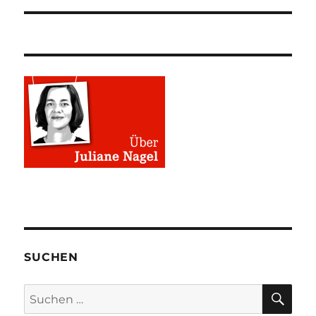
SUCHEN
SU
Suchen
nach: