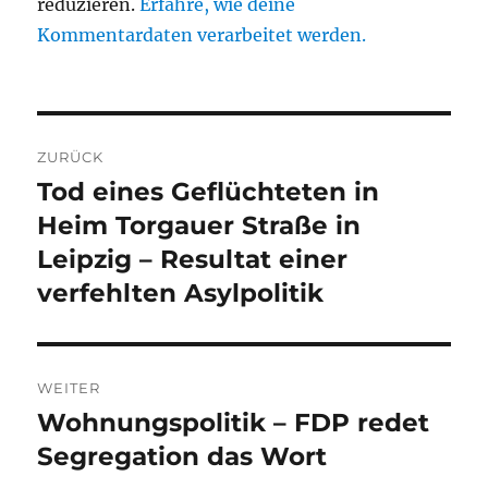
reduzieren.
Erfahre, wie deine
Kommentardaten verarbeitet werden.
Beitragsnavigation
ZURÜCK
Tod eines Geflüchteten in
Vorheriger
Beitrag:
Heim Torgauer Straße in
Leipzig – Resultat einer
verfehlten Asylpolitik
WEITER
Wohnungspolitik – FDP redet
Nächster
Beitrag:
Segregation das Wort