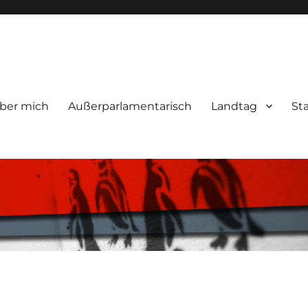
ber mich
Außerparlamentarisch
Landtag
St