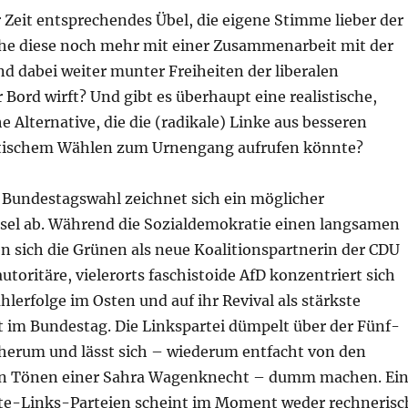
er Zeit entsprechendes Übel, die eigene Stimme lieber der
he diese noch mehr mit einer Zusammenarbeit mit der
nd dabei weiter munter Freiheiten der liberalen
Bord wirft? Und gibt es überhaupt eine realistische,
 Alternative, die die (radikale) Linke aus besseren
ktischem Wählen zum Urnengang aufrufen könnte?
 Bundestagswahl zeichnet sich ein möglicher
el ab. Während die Sozialdemokratie einen langsamen
en sich die Grünen als neue Koalitionspartnerin der CDU
autoritäre, vielerorts faschistoide AfD konzentriert sich
hlerfolge im Osten und auf ihr Revival als stärkste
t im Bundestag. Die Linkspartei dümpelt über der Fünf-
erum und lässt sich – wiederum entfacht von den
hen Tönen einer Sahra Wagenknecht – dumm machen. Ei
te-Links-Parteien scheint im Moment weder rechnerisc