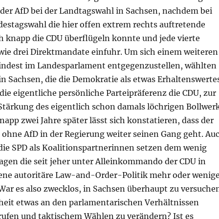
der AfD bei der Landtagswahl in Sachsen, nachdem bei
destagswahl die hier offen extrem rechts auftretende
ch knapp die CDU überflügeln konnte und jede vierte
ie drei Direktmandate einfuhr. Um sich einem weiteren
ndest im Landesparlament entgegenzustellen, wählten
in Sachsen, die die Demokratie als etwas Erhaltenswerte
ie eigentliche persönliche Parteipräferenz die CDU, zur
Stärkung des eigentlich schon damals löchrigen Bollwer
napp zwei Jahre später lässt sich konstatieren, dass der
 ohne AfD in der Regierung weiter seinen Gang geht. Au
die SPD als Koalitionspartnerinnen setzen dem wenig
agen die seit jeher unter Alleinkommando der CDU in
ene autoritäre Law-and-Order-Politik mehr oder wenig
 War es also zwecklos, in Sachsen überhaupt zu versuche
rheit etwas an den parlamentarischen Verhältnissen
rufen und taktischem Wählen zu verändern? Ist es