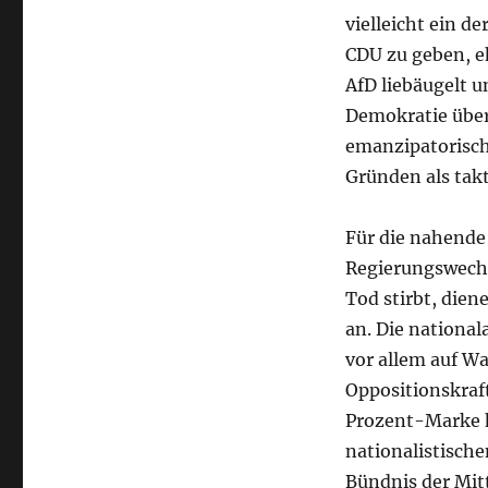
vielleicht ein d
CDU zu geben, e
AfD liebäugelt u
Demokratie über 
emanzipatorische
Gründen als ta
Für die nahende
Regierungswechs
Tod stirbt, dien
an. Die national
vor allem auf Wa
Oppositionskraf
Prozent-Marke h
nationalistisc
Bündnis der Mit