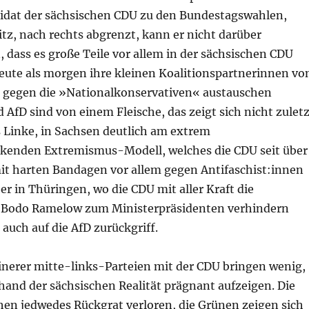
idat der sächsischen CDU zu den Bundestagswahlen,
z, nach rechts abgrenzt, kann er nicht darüber
dass es große Teile vor allem in der sächsischen CDU
 heute als morgen ihre kleinen Koalitionspartnerinnen vo
 gegen die »Nationalkonservativen« austauschen
AfD sind von einem Fleische, das zeigt sich nicht zuletz
s Linke, in Sachsen deutlich am extrem
kenden Extremismus-Modell, welches die CDU seit über
mit harten Bandagen vor allem gegen Antifaschist:innen
r in Thüringen, wo die CDU mit aller Kraft die
 Bodo Ramelow zum Ministerpräsidenten verhindern
 auch auf die AfD zurückgriff.
einerer mitte-links-Parteien mit der CDU bringen wenig,
nhand der sächsischen Realität prägnant aufzeigen. Die
hen jedwedes Rückgrat verloren, die Grünen zeigen sich