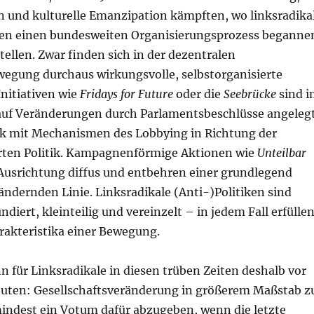
n und kulturelle Emanzipation kämpften, wo linksradika
nen einen bundesweiten Organisierungsprozess beganne
tellen. Zwar finden sich in der dezentralen
egung durchaus wirkungsvolle, selbstorganisierte
nitiativen wie
Fridays for Future
oder die
Seebrücke
sind i
auf Veränderungen durch Parlamentsbeschlüsse angeleg
rk mit Mechanismen des Lobbying in Richtung der
ierten Politik. Kampagnenförmige Aktionen wie
Unteilbar
 Ausrichtung diffus und entbehren einer grundlegend
ändernden Linie. Linksradikale (Anti-)Politiken sind
ndiert, kleinteilig und vereinzelt – in jedem Fall erfülle
arakteristika einer Bewegung.
 für Linksradikale in diesen trüben Zeiten deshalb vor
euten: Gesellschaftsveränderung in größerem Maßstab z
ndest ein Votum dafür abzugeben, wenn die letzte