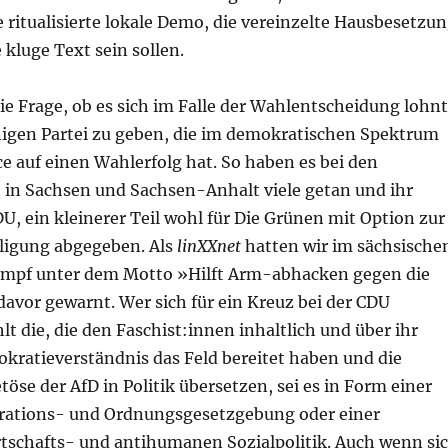
e ritualisierte lokale Demo, die vereinzelte Hausbesetzu
 kluge Text sein sollen.
 die Frage, ob es sich im Falle der Wahlentscheidung lohnt
nigen Partei zu geben, die im demokratischen Spektrum
e auf einen Wahlerfolg hat. So haben es bei den
in Sachsen und Sachsen-Anhalt viele getan und ihr
U, ein kleinerer Teil wohl für Die Grünen mit Option zur
ligung abgegeben. Als
linXXnet
hatten wir im sächsische
mpf unter dem Motto »Hilft Arm-abhacken gegen die
davor gewarnt. Wer sich für ein Kreuz bei der CDU
lt die, die den Faschist:innen inhaltlich und über ihr
okratieverständnis das Feld bereitet haben und die
töse der AfD in Politik übersetzen, sei es in Form einer
grations- und Ordnungsgesetzgebung oder einer
rtschafts- und antihumanen Sozialpolitik. Auch wenn si