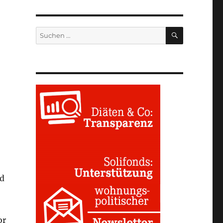
SUCHEN
Suchen
nach:
nd
or