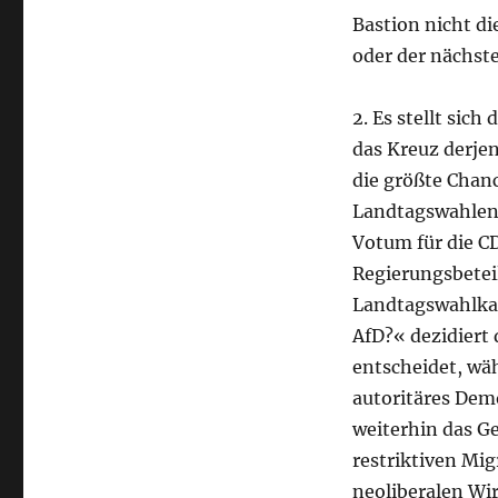
Bastion nicht di
oder der nächste
2. Es stellt sich
das Kreuz derje
die größte Chanc
Landtagswahlen 
Votum für die CD
Regierungsbetei
Landtagswahlka
AfD?« dezidiert 
entscheidet, wäh
autoritäres Dem
weiterhin das Ge
restriktiven Mi
neoliberalen Wi