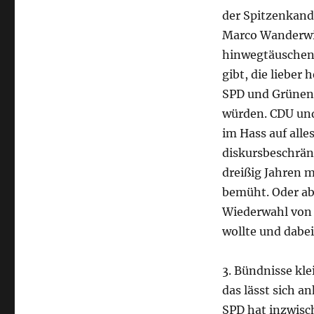
der Spitzenkand
Marco Wanderwit
hinwegtäuschen, 
gibt, die lieber
SPD und Grünen
würden. CDU und 
im Hass auf alle
diskursbeschrän
dreißig Jahren 
bemüht. Oder abe
Wiederwahl von
wollte und dabei
3. Bündnisse kl
das lässt sich a
SPD hat inzwisc