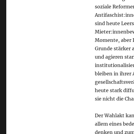
soziale Reforme
Antifaschist:in
sind heute Leers
Mieter:innenbew
Momente, aber I
Grunde stärker 
und agieren sta
institutionalis
bleiben in ihrer
gesellschaftsver
heute stark diffu
sie nicht die Ch
Der Wahlakt kann
allem eines bed
denken und zumi