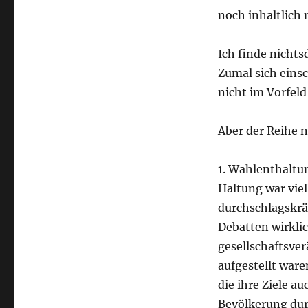
noch inhaltlich
Ich finde nichts
Zumal sich eins
nicht im Vorfeld
Aber der Reihe 
1. Wahlenthaltun
Haltung war viel
durchschlagskräf
Debatten wirkli
gesellschaftsve
aufgestellt war
die ihre Ziele a
Bevölkerung durc