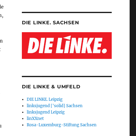
le
n,
DIE LINKE. SACHSEN
m
t
DIE LINKE & UMFELD
n
DIE LINKE. Leipzig
linksjugend ['solid] Sachsen
linksjugend Leipzig
linXXnet
Rosa-Luxemburg-Stiftung Sachsen
u