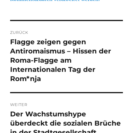
Beitragsnavigation
ZURÜCK
Flagge zeigen gegen
Vorheriger
Beitrag:
Antiromaismus – Hissen der
Roma-Flagge am
Internationalen Tag der
Rom*nja
WEITER
Der Wachstumshype
Nächster
Beitrag:
überdeckt die sozialen Brüche
in der Stadtgesellschaft