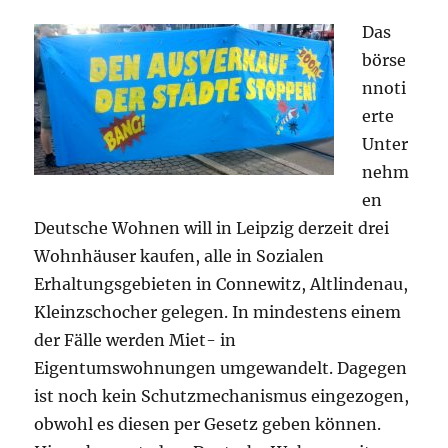
Das
börse
nnoti
erte
Unter
nehm
en
Deutsche Wohnen will in Leipzig
derzeit
drei
Wohnhäuser kaufen, alle
in
Sozialen
Erhaltungsgebieten in
C
onnewitz, Altlindenau,
Kleinzschocher
gelegen
.
In mind
estens
einem
der Fälle werden
Miet- in
Eigentumswohnungen umgewandelt.
Dagegen
ist noch kein Schutzmechanismus eingezogen,
obwohl es diesen per Gesetz geben können.