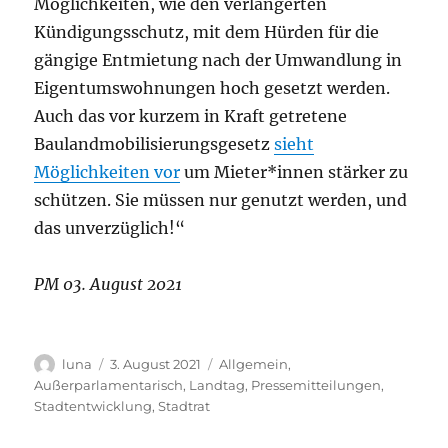
Möglichkeiten, wie den verlängerten
Kündigungsschutz, mit dem Hürden für die
gängige Entmietung nach der Umwandlung in
Eigentumswohnungen hoch gesetzt werden.
Auch das vor kurzem in Kraft getretene
Baulandmobilisierungsgesetz
sieht
Möglichkeiten vor
um Mieter*innen stärker zu
schützen. Sie müssen nur genutzt werden,
und
das unverzüglich
!“
PM 03. August 2021
Autor
Veröffentlicht
Kategorien
luna
3. August 2021
Allgemein
,
am
Außerparlamentarisch
,
Landtag
,
Pressemitteilungen
,
Stadtentwicklung
,
Stadtrat