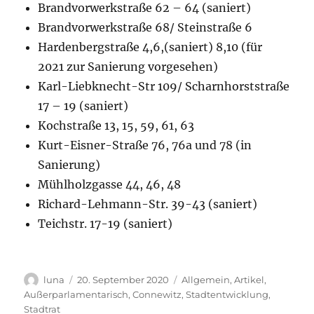
Brandvorwerkstraße 62 – 64 (saniert)
Brandvorwerkstraße 68/ Steinstraße 6
Hardenbergstraße 4,6,(saniert) 8,10 (für
2021 zur Sanierung vorgesehen)
Karl-Liebknecht-Str 109/ Scharnhorststraße
17 – 19 (saniert)
Kochstraße 13, 15, 59, 61, 63
Kurt-Eisner-Straße 76, 76a und 78 (in
Sanierung)
Mühlholzgasse 44, 46, 48
Richard-Lehmann-Str. 39-43 (saniert)
Teichstr. 17-19 (saniert)
Autor
Veröffentlicht
Kategorien
luna
20. September 2020
Allgemein
,
Artikel
,
am
Außerparlamentarisch
,
Connewitz
,
Stadtentwicklung
,
Stadtrat