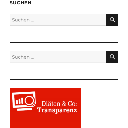
SUCHEN
SU
Suchen
nach:
SU
Suchen
nach: