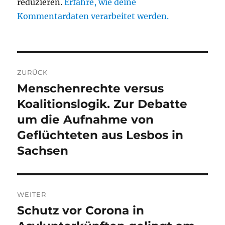
reduzieren.
Erfahre, wie deine
Kommentardaten verarbeitet werden.
Beitragsnavigation
ZURÜCK
Menschenrechte versus
Vorheriger
Beitrag:
Koalitionslogik. Zur Debatte
um die Aufnahme von
Geflüchteten aus Lesbos in
Sachsen
WEITER
Schutz vor Corona in
Nächster
Beitrag: