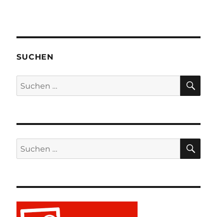
SUCHEN
SU
Suchen
nach:
SU
Suchen
nach: