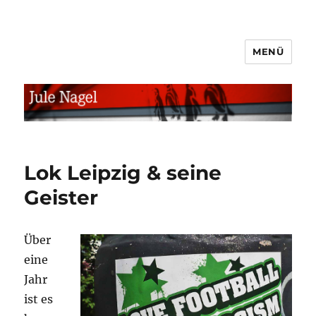
MENÜ
jule.linXXnet.de
Lok Leipzig & seine
Geister
Über
eine
Jahr
ist es