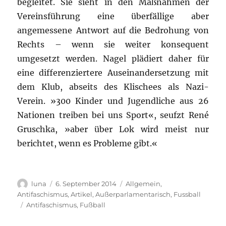
begleitet. Sie sieht in den Maßnahmen der
Vereinsführung eine überfällige aber
angemessene Antwort auf
die
Bedrohung von
Rechts – wenn sie weiter konsequent
umgesetzt werden. Nagel plädiert daher für
eine differenziertere Auseinandersetzung mit
dem Klub, abseits des Klischees als Nazi-
Verein. »300 Kinder und Jugendliche aus 26
Nationen treiben bei uns Sport«, seufzt René
Gruschka, »aber über Lok wird meist nur
berichtet, wenn es Probleme gibt.«
Autor
Veröffentlicht
Kategorien
luna
6. September 2014
Allgemein
,
am
Antifaschismus
,
Artikel
,
Außerparlamentarisch
,
Fussball
Schlagwörter
Antifaschismus
,
Fußball