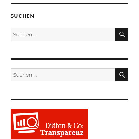
SUCHEN
SU
Suchen
nach:
SU
Suchen
nach: