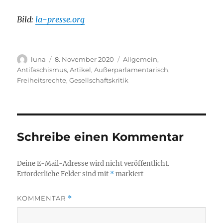
Bild:
la-presse.org
Autor
Veröffentlicht
Kategorien
luna
8. November 2020
Allgemein
,
am
Antifaschismus
,
Artikel
,
Außerparlamentarisch
,
Freiheitsrechte
,
Gesellschaftskritik
Schreibe einen Kommentar
Deine E-Mail-Adresse wird nicht veröffentlicht.
Erforderliche Felder sind mit
*
markiert
KOMMENTAR
*