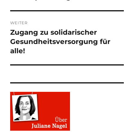
WEITER
Zugang zu solidarischer
Nächster
Beitrag:
Gesundheitsversorgung für
alle!