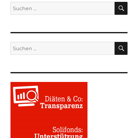
SU
Suchen
nach:
SU
Suchen
nach: