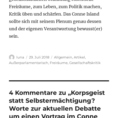
Freiräume, zum Leben, zum Politik machen,
Kritik üben und schärfen. Das Conne Island
sollte sich mit seinem Plenum genau dessen
und der eigenen Verantwortung bewusst(er)
sein.
Autor
Veröffentlicht
Kategorien
luna
29. Juli 2018
Allgemein
,
Artikel
,
am
Außerparlamentarisch
,
Freiräume
,
Gesellschaftskritik
4 Kommentare zu „Korpsgeist
statt Selbstermächtigung?
Worte zur aktuellen Debatte
um einen Vortrag im Conne