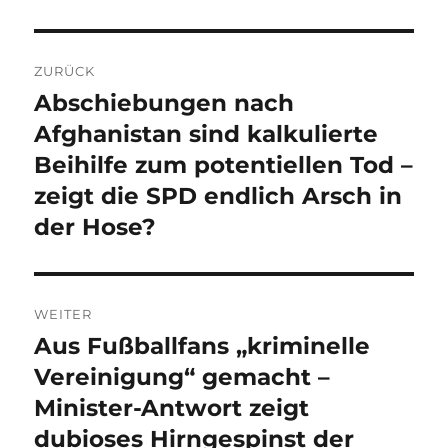
Beitragsnavigation
ZURÜCK
Abschiebungen nach
Vorheriger
Beitrag:
Afghanistan sind kalkulierte
Beihilfe zum potentiellen Tod –
zeigt die SPD endlich Arsch in
der Hose?
WEITER
Aus Fußballfans „kriminelle
Nächster
Beitrag:
Vereinigung“ gemacht –
Minister-Antwort zeigt
dubioses Hirngespinst der