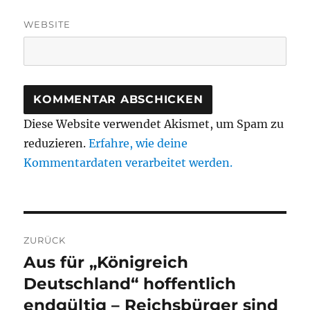
WEBSITE
Diese Website verwendet Akismet, um Spam zu
reduzieren.
Erfahre, wie deine
Kommentardaten verarbeitet werden.
Beitragsnavigation
ZURÜCK
Aus für „Königreich
Vorheriger
Beitrag:
Deutschland“ hoffentlich
endgültig – Reichsbürger sind