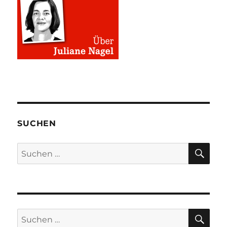
SUCHEN
SU
Suchen
nach:
SU
Suchen