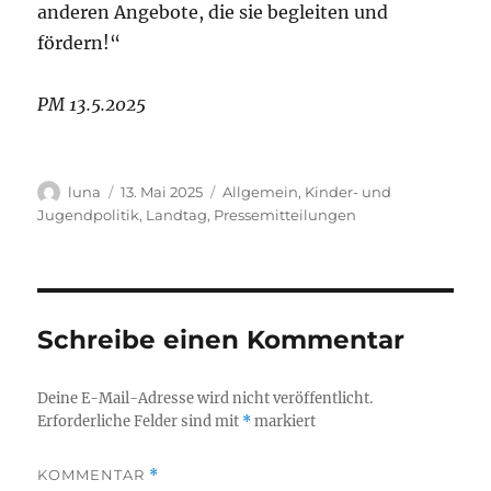
anderen Angebote, die sie begleiten und
fördern!“
PM 13.5.2025
Autor
Veröffentlicht
Kategorien
luna
13. Mai 2025
Allgemein
,
Kinder- und
am
Jugendpolitik
,
Landtag
,
Pressemitteilungen
Schreibe einen Kommentar
Deine E-Mail-Adresse wird nicht veröffentlicht.
Erforderliche Felder sind mit
*
markiert
KOMMENTAR
*