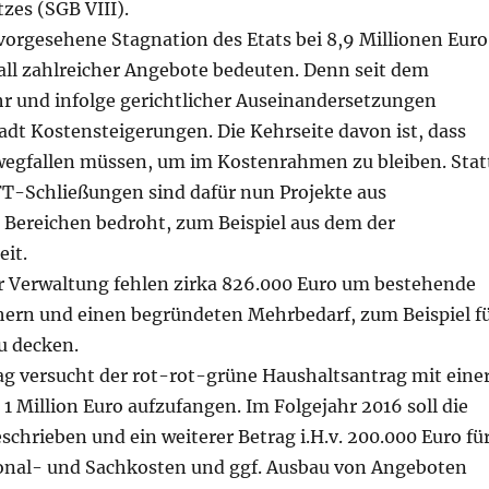
zes (SGB VIII).
 vorgesehene Stagnation des Etats bei 8,9 Millionen Euro
ll zahlreicher Angebote bedeuten. Denn seit dem
r und infolge gerichtlicher Auseinandersetzungen
tadt Kostensteigerungen. Die Kehrseite davon ist, dass
wegfallen müssen, um im Kostenrahmen zu bleiben. Stat
T-Schließungen sind dafür nun Projekte aus
 Bereichen bedroht, zum Beispiel aus dem der
eit.
r Verwaltung fehlen zirka 826.000 Euro um bestehende
hern und einen begründeten Mehrbedarf, zum Beispiel f
u decken.
ag versucht der rot-rot-grüne Haushaltsantrag mit eine
 Million Euro aufzufangen. Im Folgejahr 2016 soll die
chrieben und ein weiterer Betrag i.H.v. 200.000 Euro fü
onal- und Sachkosten und ggf. Ausbau von Angeboten