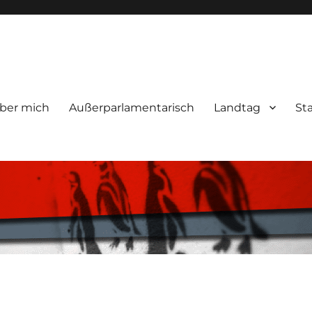
ber mich
Außerparlamentarisch
Landtag
St