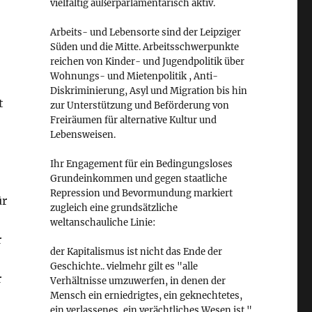
vielfältig außerparlamentarisch aktiv.
Arbeits- und Lebensorte sind der Leipziger
Süden und die Mitte. Arbeitsschwerpunkte
reichen von Kinder- und Jugendpolitik über
Wohnungs- und Mietenpolitik , Anti-
Diskriminierung, Asyl und Migration bis hin
t
zur Unterstützung und Beförderung von
Freiräumen für alternative Kultur und
Lebensweisen.
Ihr Engagement für ein Bedingungsloses
Grundeinkommen und gegen staatliche
Repression und Bevormundung markiert
ür
zugleich eine grundsätzliche
weltanschauliche Linie:
r
der Kapitalismus ist nicht das Ende der
Geschichte.. vielmehr gilt es "alle
r
Verhältnisse umzuwerfen, in denen der
Mensch ein erniedrigtes, ein geknechtetes,
ein verlassenes, ein verächtliches Wesen ist."