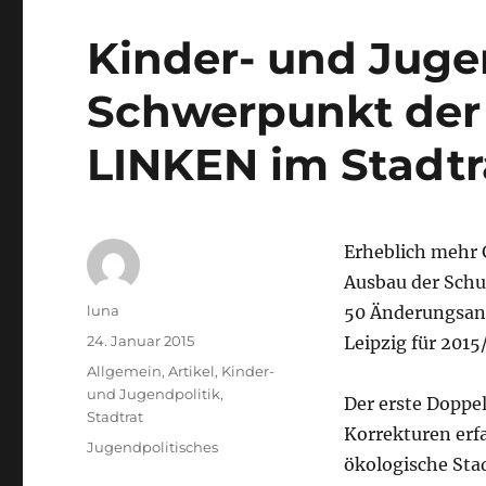
Kinder- und Jugen
Schwerpunkt der
LINKEN im Stadtr
Erheblich mehr 
Ausbau der Schul
Autor
luna
50 Änderungsant
Veröffentlicht
24. Januar 2015
Leipzig für 2015
am
Kategorien
Allgemein
,
Artikel
,
Kinder-
und Jugendpolitik
,
Der erste Doppel
Stadtrat
Korrekturen erfa
Schlagwörter
Jugendpolitisches
ökologische Stadt