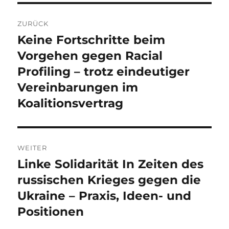
Beitragsnavigation
ZURÜCK
Keine Fortschritte beim
Vorheriger
Beitrag:
Vorgehen gegen Racial
Profiling – trotz eindeutiger
Vereinbarungen im
Koalitionsvertrag
WEITER
Linke Solidarität In Zeiten des
Nächster
Beitrag:
russischen Krieges gegen die
Ukraine – Praxis, Ideen- und
Positionen