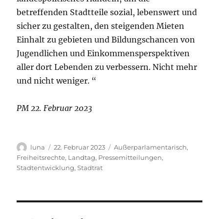
betreffenden Stadtteile sozial, lebenswert und
sicher zu gestalten, den steigenden Mieten
Einhalt zu gebieten und Bildungschancen von
Jugendlichen und Einkommensperspektiven
aller dort Lebenden zu verbessern. Nicht mehr
und nicht weniger. “
PM 22. Februar 2023
Autor
Veröffentlicht
Kategorien
luna
22. Februar 2023
Außerparlamentarisch
,
am
Freiheitsrechte
,
Landtag
,
Pressemitteilungen
,
Stadtentwicklung
,
Stadtrat