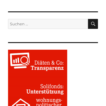
SU
Suchen
nach: