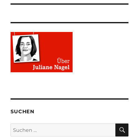
SUCHEN
SU
Suchen
nach: