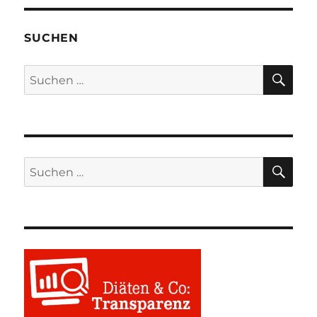
SUCHEN
SU
Suchen
nach:
SU
Suchen
nach: