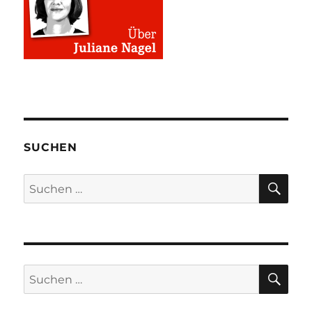
SUCHEN
SU
Suchen
nach:
SU
Suchen
nach: