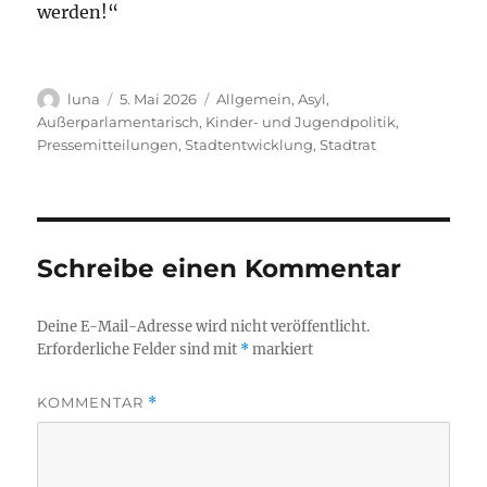
werden!“
Autor
Veröffentlicht
Kategorien
luna
5. Mai 2026
Allgemein
,
Asyl
,
am
Außerparlamentarisch
,
Kinder- und Jugendpolitik
,
Pressemitteilungen
,
Stadtentwicklung
,
Stadtrat
Schreibe einen Kommentar
Deine E-Mail-Adresse wird nicht veröffentlicht.
Erforderliche Felder sind mit
*
markiert
KOMMENTAR
*