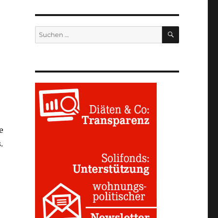
SUCHEN
Suchen
nach:
e
.
,