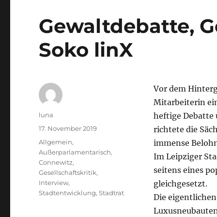
Gewaltdebatte, G
Soko linX
Vor dem Hinterg
Mitarbeiterin ei
Autor
luna
heftige Debatte
Veröffentlicht
17. November 2019
richtete die Säc
am
Kategorien
Allgemein
,
immense Belohnu
Außerparlamentarisch
,
Im Leipziger St
Connewitz
,
seitens eines po
Gesellschaftskritik
,
Interview
,
gleichgesetzt.
Stadtentwicklung
,
Stadtrat
Die eigentliche
Luxusneubauten