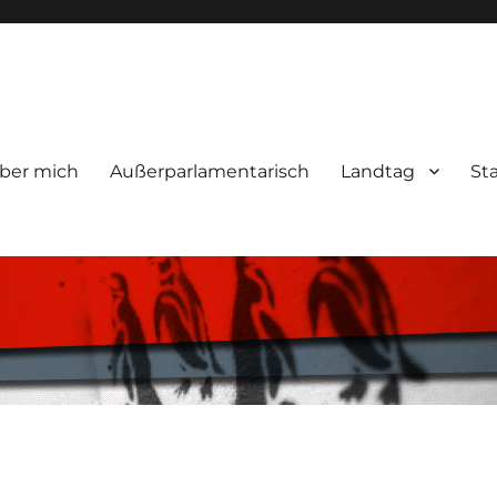
ber mich
Außerparlamentarisch
Landtag
St