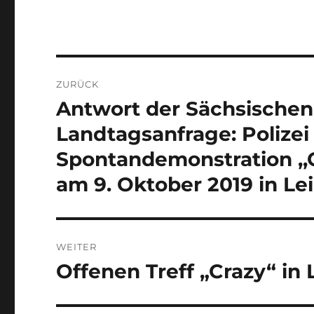
Beitragsnavigation
ZURÜCK
Antwort der Sächsischen
Vorheriger
Beitrag:
Landtagsanfrage: Polizei
Spontandemonstration ,,
am 9. Oktober 2019 in Lei
WEITER
Offenen Treff „Crazy“ in 
Nächster
Beitrag: