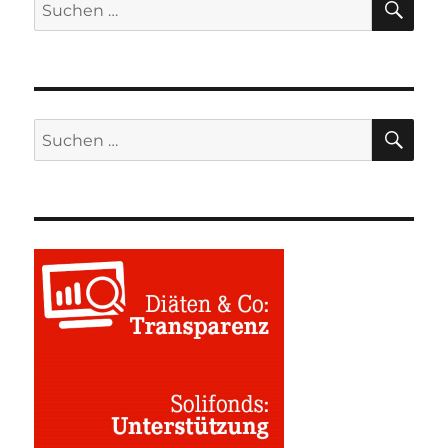
Suchen
nach:
SU
Suchen
nach: