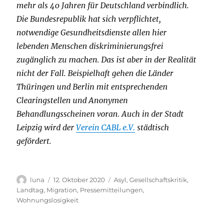
mehr als 40 Jahren für Deutschland verbindlich.
Die Bundesrepublik hat sich verpflichtet,
notwendige Gesundheitsdienste allen hier
lebenden Menschen diskriminierungsfrei
zugänglich zu machen. Das ist aber in der Realität
nicht der Fall. Beispielhaft gehen die Länder
Thüringen und Berlin mit entsprechenden
Clearingstellen und Anonymen
Behandlungsscheinen voran. Auch in der Stadt
Leipzig wird der
Verein CABL e.V.
städtisch
gefördert.
Autor
Veröffentlicht
Kategorien
luna
12. Oktober 2020
Asyl
,
Gesellschaftskritik
,
am
Landtag
,
Migration
,
Pressemitteilungen
,
Wohnungslosigkeit