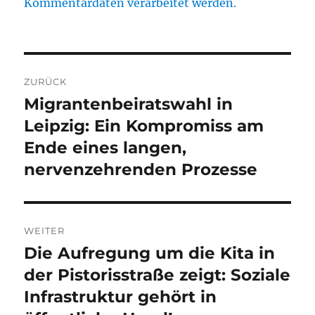
Kommentardaten verarbeitet werden.
Beitragsnavigation
ZURÜCK
Migrantenbeiratswahl in
Vorheriger
Beitrag:
Leipzig: Ein Kompromiss am
Ende eines langen,
nervenzehrenden Prozesse
WEITER
Die Aufregung um die Kita in
Nächster
Beitrag:
der Pistorisstraße zeigt: Soziale
Infrastruktur gehört in