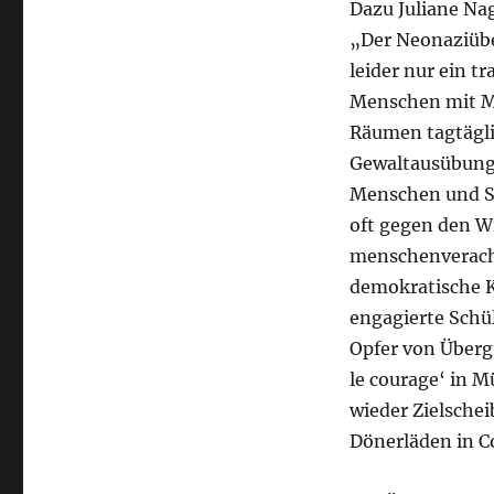
Dazu Juliane Na
„Der Neonaziüber
leider nur ein t
Menschen mit Mi
Räumen tagtägli
Gewaltausübung 
Menschen und St
oft gegen den W
menschenveracht
demokratische Kul
engagierte Schü
Opfer von Übergr
le courage‘ in 
wieder Zielschei
Dönerläden in Co