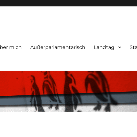
ber mich
Außerparlamentarisch
Landtag
St