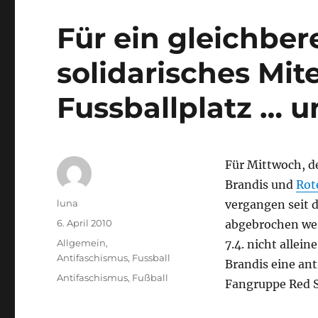
Für ein gleichber
solidarisches Mi
Fussballplatz … u
Für Mittwoch, de
Brandis und
Rote
Autor
luna
vergangen seit 
Veröffentlicht
6. April 2010
abgebrochen wer
am
Kategorien
Allgemein
,
7.4. nicht allei
Antifaschismus
,
Fussball
Brandis eine ant
Schlagwörter
Antifaschismus
,
Fußball
Fangruppe Red St