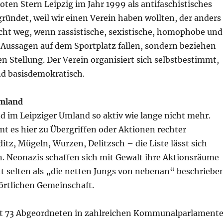
ten Stern Leipzig im Jahr 1999 als antifaschistisches
ründet, weil wir einen Verein haben wollten, der anders
icht weg, wenn rassistische, sexistische, homophobe und
 Aussagen auf dem Sportplatz fallen, sondern beziehen
n Stellung. Der Verein organisiert sich selbstbestimmt,
nd basisdemokratisch.
Umland
d im Leipziger Umland so aktiv wie lange nicht mehr.
t es hier zu Übergriffen oder Aktionen rechter
ditz, Mügeln, Wurzen, Delitzsch – die Liste lässt sich
n. Neonazis schaffen sich mit Gewalt ihre Aktionsräume
t selten als „die netten Jungs von nebenan“ beschriebe
r örtlichen Gemeinschaft.
it 73 Abgeordneten in zahlreichen Kommunalparlament