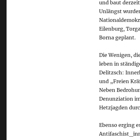
und baut derzei
Unlängst wurden
Nationaldemokra
Eilenburg, Torga
Borna geplant.
Die Wenigen, die
leben in ständig
Delitzsch: Inne
und „Freien Krä
Neben Bedrohun
Denunziation im
Hetzjagden durc
Ebenso erging e
Antifaschist_in