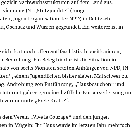
t gezielt Nachwuchsstrukturen auf dem Land aus.
 vier neue JN-„Stützpunkte“ (Junge
ten, Jugendorganisation der NPD) in Delitzsch-
u, Oschatz und Wurzen gegründet. Ein weiterer ist in
 sich dort noch offen antifaschistisch positionieren,
er Bedrohung. Ein Beleg hierfür ist die Situation in
rhalb von sechs Monaten setzten Anhänger von NPD, JN
ften“, einem Jugendlichen bisher sieben Mal schwer zu.
g, Androhung von Entführung, „Hausbesuchen“ und
 Internet gab es gemeinschaftliche Körperverletzung u
h vermummte „Freie Kräfte“.
s dem Verein „Vive le Courage“ und den jungen
nen in Mügeln: Ihr Haus wurde im letzten Jahr mehrfach