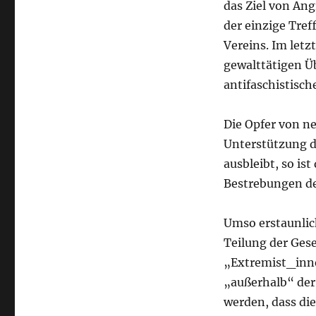
das Ziel von Ang
der einzige Tref
Vereins. Im let
gewalttätigen Ü
antifaschistisch
Die Opfer von ne
Unterstützung d
ausbleibt, so is
Bestrebungen de
Umso erstaunlic
Teilung der Ges
„Extremist_inne
„außerhalb“ der 
werden, dass die