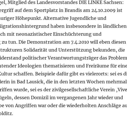
gel, Mitglied des Landesvorstandes DIE LINKE Sachsen:
griff auf dem Sportplatz in Brandis am 24.10.2009 ist
rauriger Höhepunkt. Alternative Jugendliche und
grationshintergrund haben insbesondere in ländlichen
ch mit neonazistischer Einschüchterung und
zu tun. Die Demonstration am 7.4.2010 will eben diesen
rukturen Solidarität und Unterstützung bekunden, die
iderstand politischer Verantwortungsträger das Proble
ender Ideologien thematisieren und Freiräume für ein
tur schaffen. Beispiele dafür gibt es vielerorts: sei es d
lerin in Bad Lausick, die in den letzten Wochen mehrmal
iffen wurde, sei es der zivilgesellschaftliche Verein ‚Viv
Mügeln, dessen Domizil im vergangenen Jahr wieder und
be von Angriffen war oder die wiederholten Anschläge au
lditz.