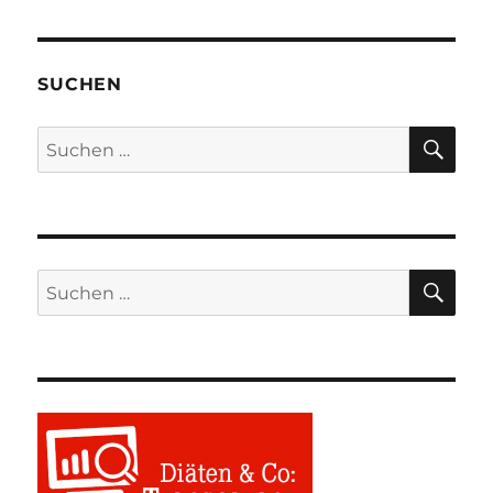
SUCHEN
SU
Suchen
nach:
SU
Suchen
nach: