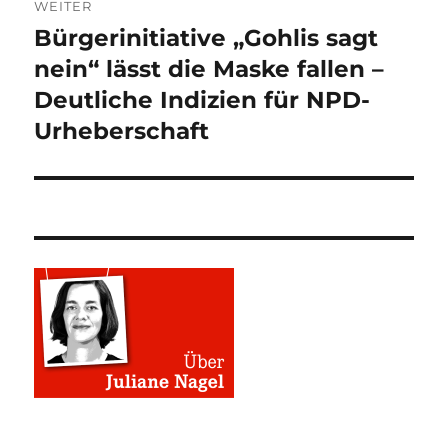
WEITER
Bürgerinitiative „Gohlis sagt
Nächster
Beitrag:
nein“ lässt die Maske fallen –
Deutliche Indizien für NPD-
Urheberschaft