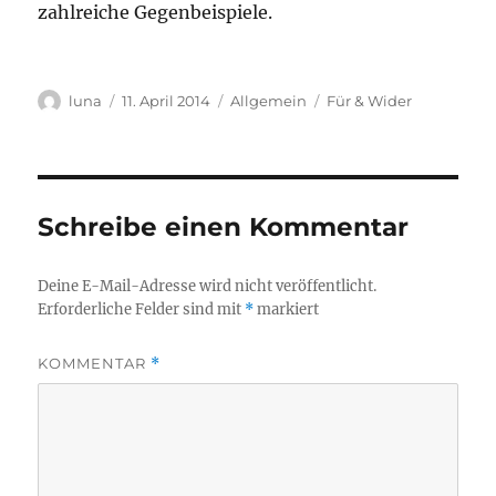
zahlreiche Gegenbeispiele.
Autor
Veröffentlicht
Kategorien
Schlagwörter
luna
11. April 2014
Allgemein
Für & Wider
am
Schreibe einen Kommentar
Deine E-Mail-Adresse wird nicht veröffentlicht.
Erforderliche Felder sind mit
*
markiert
KOMMENTAR
*