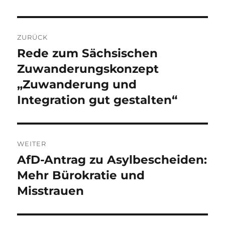
Beitragsnavigation
ZURÜCK
Rede zum Sächsischen
Vorheriger
Beitrag:
Zuwanderungskonzept
„Zuwanderung und
Integration gut gestalten“
WEITER
AfD-Antrag zu Asylbescheiden:
Nächster
Beitrag:
Mehr Bürokratie und
Misstrauen