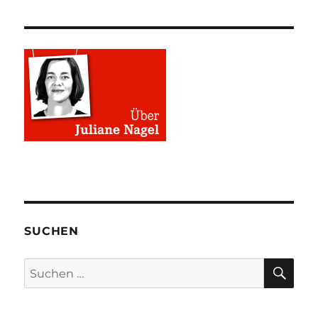
SUCHEN
SU
Suchen
nach: