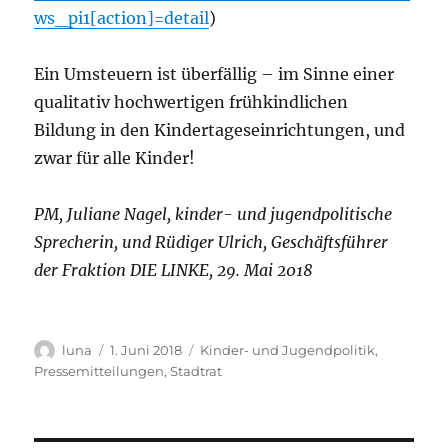
ws_pi1[action]=detail
)
Ein Umsteuern ist überfällig – im Sinne einer
qualitativ hochwertigen frühkindlichen
Bildung in den Kindertageseinrichtungen, und
zwar für alle Kinder!
PM, Juliane Nagel, kinder- und jugendpolitische
Sprecherin, und Rüdiger Ulrich, Geschäftsführer
der Fraktion DIE LINKE, 29. Mai 2018
Autor
Veröffentlicht
Kategorien
luna
1. Juni 2018
Kinder- und Jugendpolitik
,
am
Pressemitteilungen
,
Stadtrat