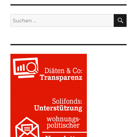
SU
Suchen
nach: