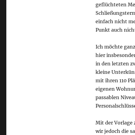
geflüchteten Me
Schließungsterm
einfach nicht m
Punkt auch nich
Ich möchte ganz 
hier insbesonde
in den letzten z
kleine Unterkünf
mit ihren 110 Pl
eigenen Wohnun
passablen Niveau
Personalschlüsse
Mit der Vorlage
wir jedoch die 