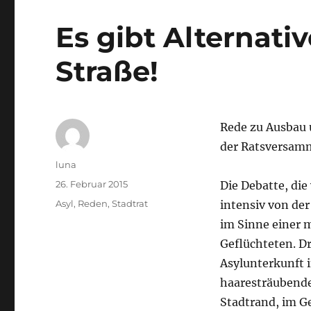
Es gibt Alternati
Straße!
Rede zu Ausbau 
der Ratsversam
Autor
luna
Veröffentlicht
26. Februar 2015
Die Debatte, die
am
Kategorien
Asyl
,
Reden
,
Stadtrat
intensiv von der
im Sinne einer
Geflüchteten. D
Asylunterkunft i
haaresträubende
Stadtrand, im Ge