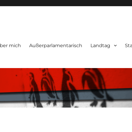
ber mich
Außerparlamentarisch
Landtag
St