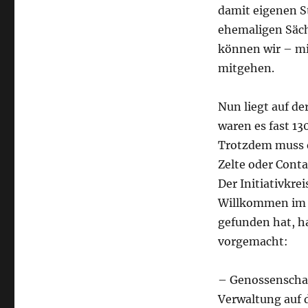
damit eigenen 
ehemaligen Säch
können wir – mi
mitgehen.
Nun liegt auf de
waren es fast 1
Trotzdem muss e
Zelte oder Conta
Der Initiativkre
Willkommen im K
gefunden hat, h
vorgemacht:
– Genossenschaf
Verwaltung auf 