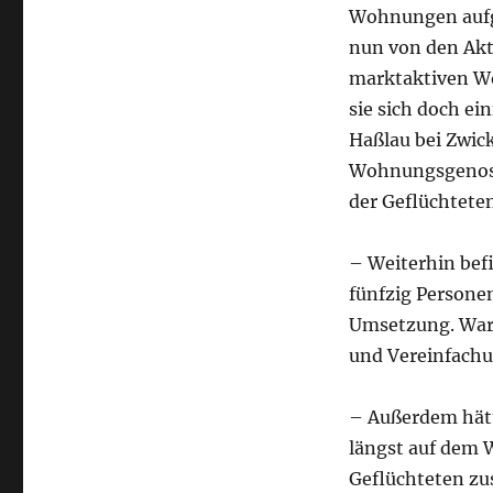
Wohnungen aufgr
nun von den Akt
marktaktiven Woh
sie sich doch e
Haßlau bei Zwic
Wohnungsgenoss
der Geflüchteten
– Weiterhin befi
fünfzig Personen
Umsetzung. War
und Vereinfachu
– Außerdem hätt
längst auf dem 
Geflüchteten zu