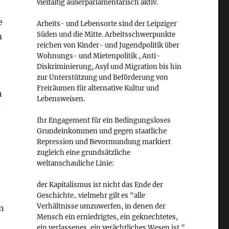
vielfältig außerparlamentarisch aktiv.
e
Arbeits- und Lebensorte sind der Leipziger
Süden und die Mitte. Arbeitsschwerpunkte
m
reichen von Kinder- und Jugendpolitik über
Wohnungs- und Mietenpolitik , Anti-
Diskriminierung, Asyl und Migration bis hin
zur Unterstützung und Beförderung von
Freiräumen für alternative Kultur und
n
Lebensweisen.
n
Ihr Engagement für ein Bedingungsloses
Grundeinkommen und gegen staatliche
Repression und Bevormundung markiert
zugleich eine grundsätzliche
weltanschauliche Linie:
der Kapitalismus ist nicht das Ende der
Geschichte.. vielmehr gilt es "alle
Verhältnisse umzuwerfen, in denen der
n
Mensch ein erniedrigtes, ein geknechtetes,
ein verlassenes, ein verächtliches Wesen ist."