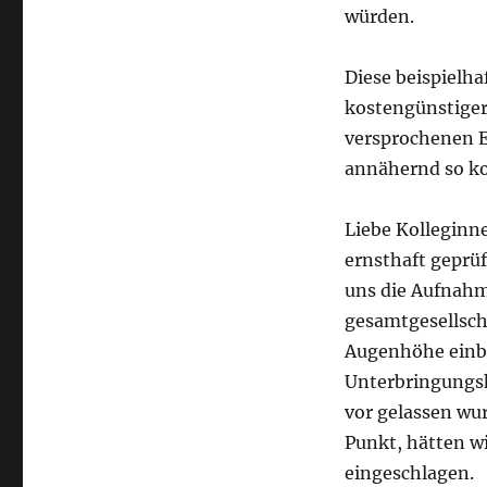
würden.
Diese beispielha
kostengünstiger 
versprochenen E
annähernd so ko
Liebe Kolleginn
ernsthaft geprüf
uns die Aufnahm
gesamtgesellsch
Augenhöhe einbe
Unterbringungsko
vor gelassen wur
Punkt, hätten w
eingeschlagen.