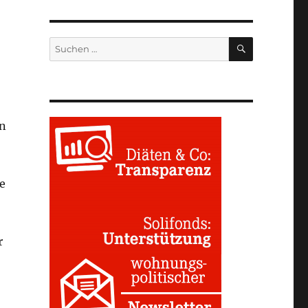
SUCHEN
Suchen
nach:
in
e
r