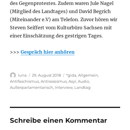
des Gegenprotestes. Zudem waren Jule Nagel
(Mitglied des Landtages) und David Begrich
(Miteinander e.V) am Telefon. Zuvor hören wir
Steven Seiffert vom Kulturbüro Sachsen mit
einer Einschätzung des gestrigen Tages.
>>>
Gespräch hier anhören
Autor
Veröffentlicht
Kategorien
luna
29. August 2018
*gida
,
Allgemein
,
am
Antifaschismus
,
Antirassismus
,
Asyl
,
Audio
,
Außerparlamentarisch
,
Interview
,
Landtag
Schreibe einen Kommentar