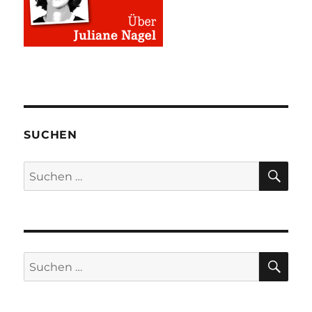
SUCHEN
SU
Suchen
nach:
SU
Suchen
nach: