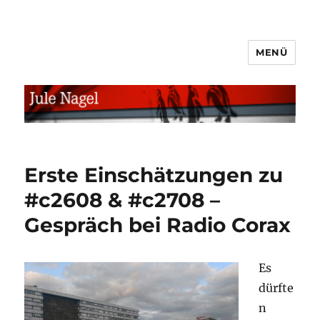
MENÜ
jule.linXXnet.de
Erste Einschätzungen zu
#c2608 & #c2708 –
Gespräch bei Radio Corax
Es
dürfte
n