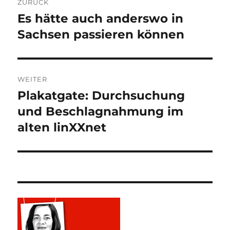
ZURÜCK
Es hätte auch anderswo in
Vorheriger
Beitrag:
Sachsen passieren können
WEITER
Plakatgate: Durchsuchung
Nächster
Beitrag:
und Beschlagnahmung im
alten linXXnet