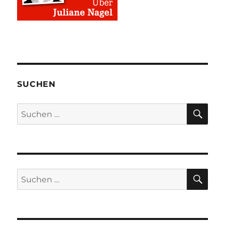
SUCHEN
SU
Suchen
nach:
SU
Suchen
nach: