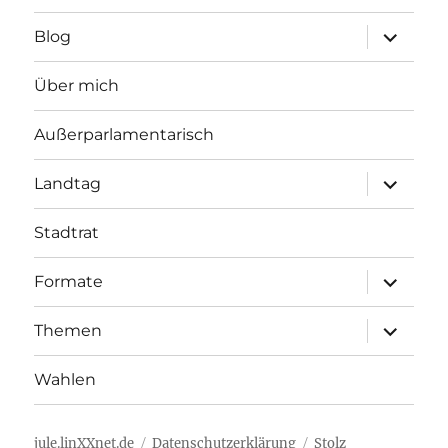
Unterme
Blog
öffnen
Über mich
Außerparlamentarisch
Unterme
Landtag
öffnen
Stadtrat
Unterme
Formate
öffnen
Unterme
Themen
öffnen
Wahlen
jule.linXXnet.de
Datenschutzerklärung
Stolz