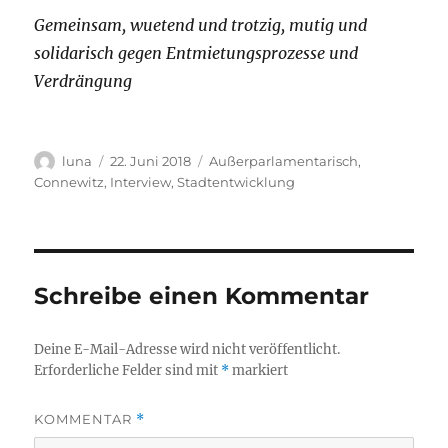
Gemeinsam, wuetend und trotzig, mutig und
solidarisch gegen Entmietungsprozesse und
Verdrängung
Autor
Veröffentlicht
Kategorien
luna
22. Juni 2018
Außerparlamentarisch
,
am
Connewitz
,
Interview
,
Stadtentwicklung
Schreibe einen Kommentar
Deine E-Mail-Adresse wird nicht veröffentlicht.
Erforderliche Felder sind mit
*
markiert
KOMMENTAR
*