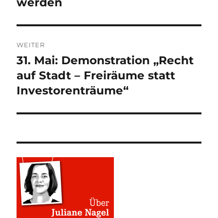
werden
WEITER
31. Mai: Demonstration „Recht
Nächster
Beitrag:
auf Stadt – Freiräume statt
Investorenträume“