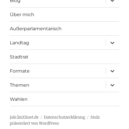
Blog
öffnen
Über mich
Außerparlamentarisch
Unterme
Landtag
öffnen
Stadtrat
Unterme
Formate
öffnen
Unterme
Themen
öffnen
Wahlen
jule.linXXnet.de
Datenschutzerklärung
Stolz
präsentiert von WordPress