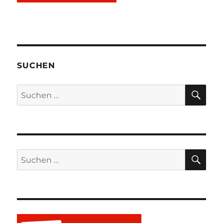
SUCHEN
SU
Suchen
nach:
SU
Suchen
nach: