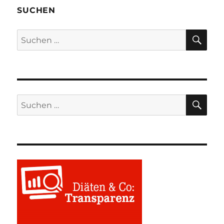
SUCHEN
SU
Suchen
nach:
SU
Suchen
nach: