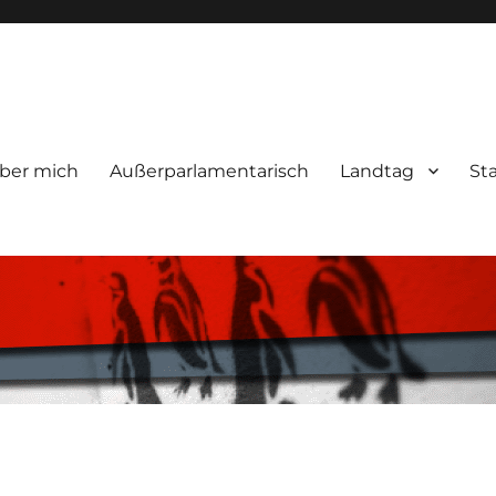
ber mich
Außerparlamentarisch
Landtag
St