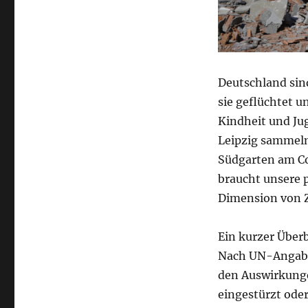
Deutschland sind
sie geflüchtet u
Kindheit und Jug
Leipzig sammeln
Südgarten am Co
braucht unsere 
Dimension von Z
Ein kurzer Überb
Nach UN-Angaben
den Auswirkunge
eingestürzt oder