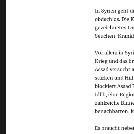
In Syrien geht d
obdachlos. Die K
gezeichnetes La
Seuchen, Krankh
Vor allem in Syr
Krieg und das b
Assad versucht a
stärken und Hilf
blockiert Assad 
Idlib, eine Regi
zahlreiche Binn
benachbarten, ku
Es braucht nebe