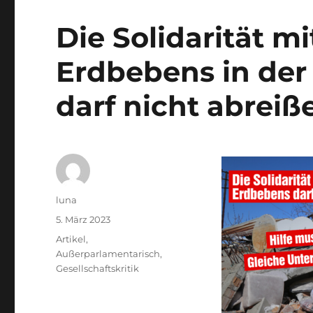
Die Solidarität m
Erdbebens in der
darf nicht abreiß
Autor
luna
Veröffentlicht
5. März 2023
am
Kategorien
Artikel
,
Außerparlamentarisch
,
Gesellschaftskritik