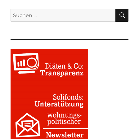
SU
Suchen
nach: