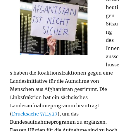
heuti
gen
Sitzu
ng
des
Innen
aussc
husse
s haben die Koalitionsfraktionen gegen eine
Landesinitiative für die Aufnahme von
Menschen aus Afghanistan gestimmt. Die
Linksfraktion hat ein sächsisches
Landesaufnahmeprogramm beantragt
(
Drucksache 7/11527
), um das
Bundesaufnahmeprogramm zu ergänzen.
Dessen Hürden für die Aufnahme sind zu hoch,