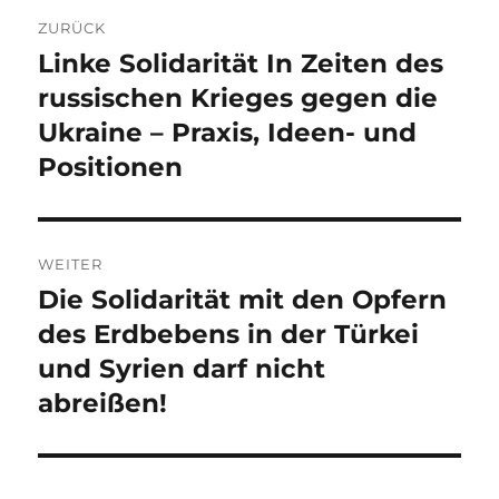
Beitragsnavigation
ZURÜCK
Linke Solidarität In Zeiten des
Vorheriger
Beitrag:
russischen Krieges gegen die
Ukraine – Praxis, Ideen- und
Positionen
WEITER
Die Solidarität mit den Opfern
Nächster
Beitrag:
des Erdbebens in der Türkei
und Syrien darf nicht
abreißen!