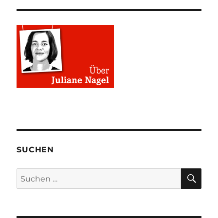
SUCHEN
SU
Suchen
nach: