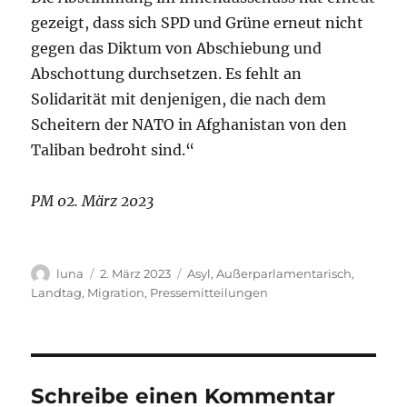
gezeigt, dass sich SPD und Grüne erneut nicht
gegen das Diktum von Abschiebung und
Abschottung durchsetzen. Es fehlt an
Solidarität mit denjenigen, die nach dem
Scheitern der NATO in Afghanistan von den
Taliban bedroht sind.“
PM 02. März 2023
Autor
Veröffentlicht
Kategorien
luna
2. März 2023
Asyl
,
Außerparlamentarisch
,
am
Landtag
,
Migration
,
Pressemitteilungen
Schreibe einen Kommentar