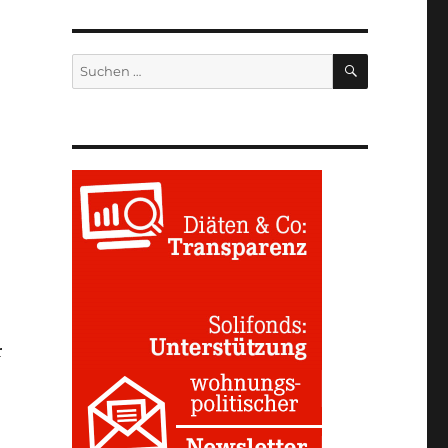
SUCHEN
Suchen
nach:
r