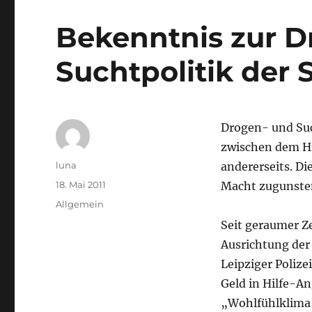
Bekenntnis zur D
Suchtpolitik der 
Drogen- und Suc
zwischen dem Hi
Autor
luna
andererseits. Di
Veröffentlicht
18. Mai 2011
Macht zugunsten
am
Kategorien
Allgemein
Seit geraumer Ze
Ausrichtung der
Leipziger Polize
Geld in Hilfe-An
„Wohlfühlklima