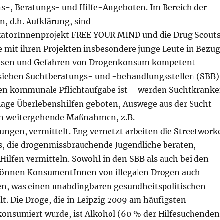
s-, Beratungs- und Hilfe-Angeboten. Im Bereich der
, d.h. Aufklärung, sind
katorInnenprojekt FREE YOUR MIND und die Drug Scout
e mit ihren Projekten insbesondere junge Leute in Bezug
isen und Gefahren von Drogenkonsum kompetent
sieben Suchtberatungs- und -behandlungsstellen (SBB)
en kommunale Pflichtaufgabe ist – werden Suchtkrank
lage Überlebenshilfen geboten, Auswege aus der Sucht
in weitergehende Maßnahmen, z.B.
ngen, vermittelt. Eng vernetzt arbeiten die Streetwork
, die drogenmissbrauchende Jugendliche beraten,
Hilfen vermitteln. Sowohl in den SBB als auch bei den
können KonsumentInnen von illegalen Drogen auch
en, was einen unabdingbaren gesundheitspolitischen
lt. Die Droge, die in Leipzig 2009 am häufigsten
konsumiert wurde, ist Alkohol (60 % der Hilfesuchenden