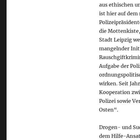
aus ethischen u
ist hier auf de
Polizeipräsident
die Mottenkiste,
Stadt Leipzig w
mangelnder Init
Rauschgiftkrimin
Aufgabe der Pol
ordnungspolitis
wirken. Seit Jah
Kooperation zw
Polizei sowie Ve
Osten“.
Drogen- und Suc
dem Hilfe-Ansat