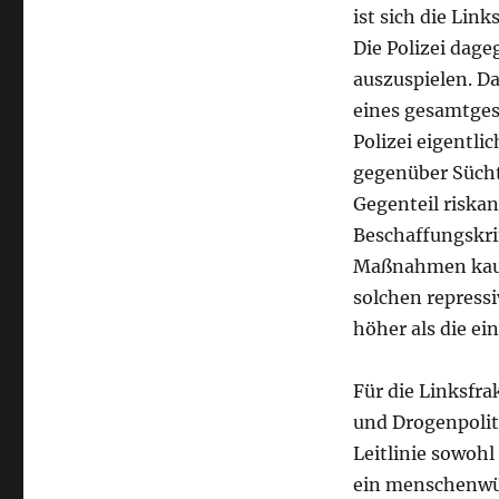
ist sich die Lin
Die Polizei dag
auszuspielen. Da
eines gesamtges
Polizei eigentli
gegenüber Sücht
Gegenteil riska
Beschaffungskri
Maßnahmen kaum 
solchen repress
höher als die ei
Für die Linksfr
und Drogenpolit
Leitlinie sowohl
ein menschenwür