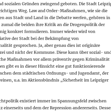
nd sozialen Gründen zwingend geboten. Die Stadt Leipzi
m richtigen Weg. Law and Order-Maßnahmen, wie sie die
en aus Stadt und Land in die Debatte werfen, gehören in
 zumal die beiden ihre Kritik an die Drogenpolitik der
enig konkret formulieren. Immer wieder wird von
iative der Stadt bei der Bekämpfung von
alität gesprochen. Ja, aber genau dies ist originäre
izei und nicht der Kommune. Diese kann über sozial- un
che Maßnahmen vor allem präventiv gegen Kriminalität
ren gibt es in dieser Hinsicht eine gut funktionierende
ischen dem städtischen Ordnungs- und Jugendamt, der
reinen, u.a. im Aktionsbündnis „Sicherheit im Leipziger
htpolitik existiert immer im Spannungsfeld zwischen
z einerseits und dem der Repression andererseits. Dess