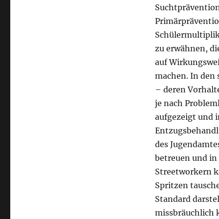
Suchtprävention
Primärprävention
Schülermultipli
zu erwähnen, di
auf Wirkungswe
machen. In den 
– deren Vorhalt
je nach Problem
aufgezeigt und 
Entzugsbehandlu
des Jugendamtes
betreuen und in 
Streetworkern 
Spritzen tausch
Standard darstel
missbräuchlich 