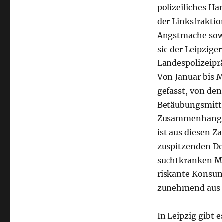
polizeiliches Ha
der Linksfraktio
Angstmache sow
sie der Leipzige
Landespolizeiprä
Von Januar bis M
gefasst, von de
Betäubungsmittel
Zusammenhang z
ist aus diesen Z
zuspitzenden De
suchtkranken Me
riskante Konsum
zunehmend aus 
In Leipzig gibt 