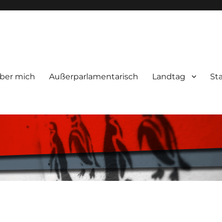
ber mich
Außerparlamentarisch
Landtag
St