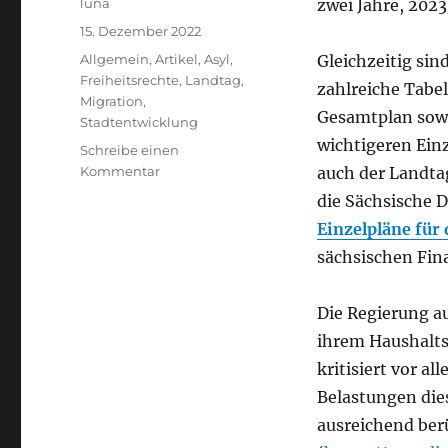
Autor
luna
zwei Jahre, 202
Veröffentlicht
15. Dezember 2022
am
Kategorien
Allgemein
,
Artikel
,
Asyl
,
Gleichzeitig sin
Freiheitsrechte
,
Landtag
,
zahlreiche Tabel
Migration
,
Gesamtplan sowie
Stadtentwicklung
wichtigeren Einz
Schreibe einen
zu
Kommentar
auch der Landta
Haushaltsverhandlungen
die Sächsische 
im
Einzelpläne für
Sächsischen
Landtag…
sächsischen Fin
was
braucht’s
Die Regierung a
bei
Migration/
ihrem Haushalts
Asyl,
kritisiert vor a
Wohnen
Belastungen dies
und
Justiz?
ausreichend ber