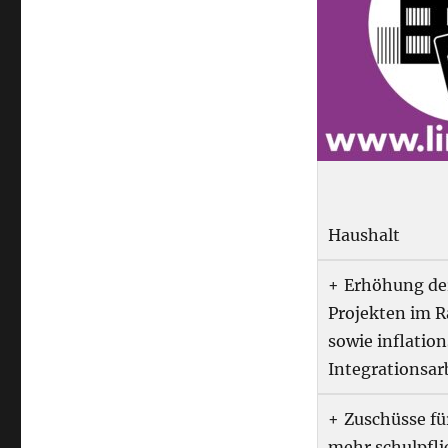
Haushalt
Erhöhung der
Projekten im 
sowie inflati
Integrationsar
Zuschüsse fü
mehr schulpfli