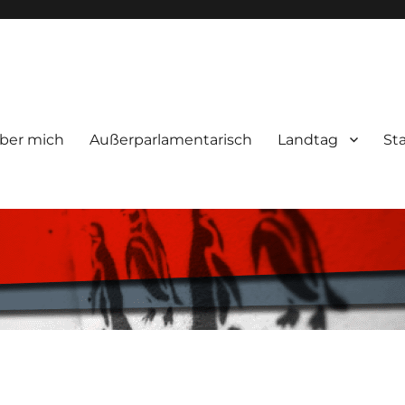
ber mich
Außerparlamentarisch
Landtag
St