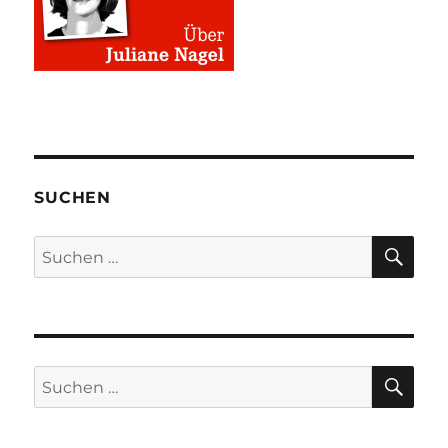
SUCHEN
SU
Suchen
nach:
SU
Suchen
nach: