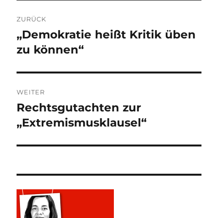
Beitragsnavigation
ZURÜCK
„Demokratie heißt Kritik üben
Vorheriger
Beitrag:
zu können“
WEITER
Rechtsgutachten zur
Nächster
Beitrag:
„Extremismusklausel“