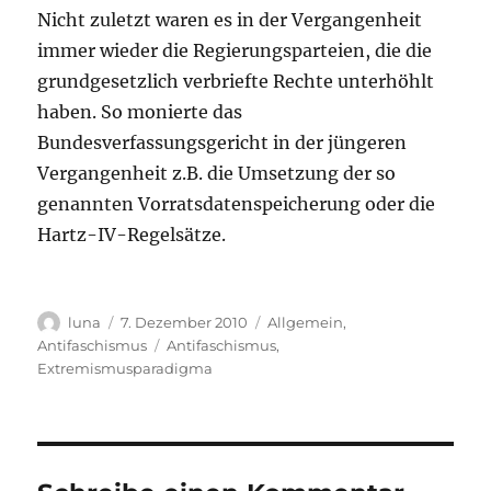
Nicht zuletzt waren es in der Vergangenheit
immer wieder die Regierungsparteien, die die
grundgesetzlich verbriefte Rechte unterhöhlt
haben. So monierte das
Bundesverfassungsgericht in der jüngeren
Vergangenheit z.B. die Umsetzung der so
genannten Vorratsdatenspeicherung oder die
Hartz-IV-Regelsätze.
Autor
Veröffentlicht
Kategorien
luna
7. Dezember 2010
Allgemein
,
am
Schlagwörter
Antifaschismus
Antifaschismus
,
Extremismusparadigma