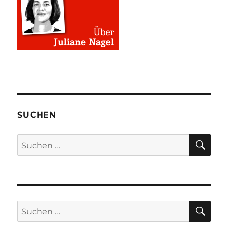
SUCHEN
SU
Suchen
nach:
SU
Suchen
nach: