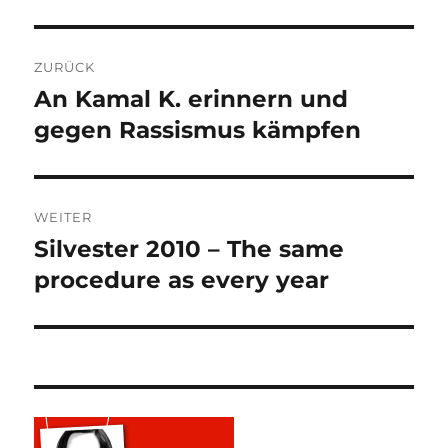
Beitragsnavigation
ZURÜCK
An Kamal K. erinnern und
Vorheriger
Beitrag:
gegen Rassismus kämpfen
WEITER
Silvester 2010 – The same
Nächster
Beitrag:
procedure as every year