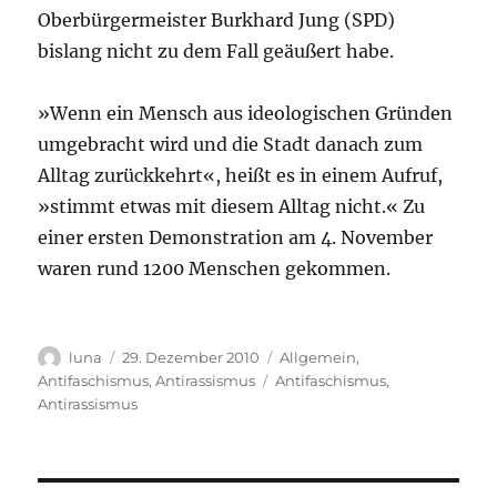
Oberbürgermeister Burkhard Jung (SPD)
bislang nicht zu dem Fall geäußert habe.
»Wenn ein Mensch aus ideologischen Gründen
umgebracht wird und die Stadt danach zum
Alltag zurückkehrt«, heißt es in einem Aufruf,
»stimmt etwas mit diesem Alltag nicht.« Zu
einer ersten Demonstration am 4. November
waren rund 1200 Menschen gekommen.
Autor
Veröffentlicht
Kategorien
luna
29. Dezember 2010
Allgemein
,
am
Schlagwörter
Antifaschismus
,
Antirassismus
Antifaschismus
,
Antirassismus