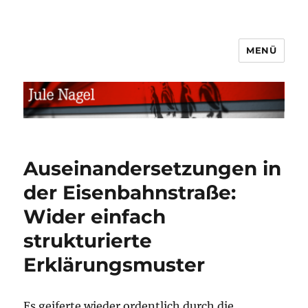
MENÜ
jule.linXXnet.de
Auseinandersetzungen in
der Eisenbahnstraße:
Wider einfach
strukturierte
Erklärungsmuster
Es geiferte wieder ordentlich durch die