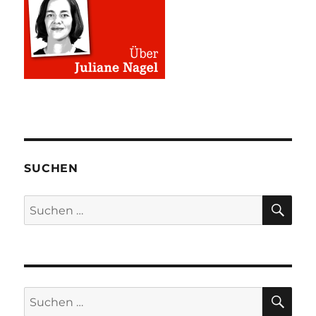
SUCHEN
SU
Suchen
nach:
SU
Suchen
nach: