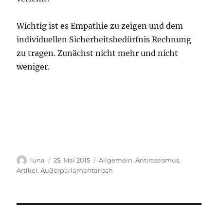
Wichtig ist es Empathie zu zeigen und dem
individuellen Sicherheitsbedürfnis Rechnung
zu tragen. Zunächst nicht mehr und nicht
weniger.
Autor
Veröffentlicht
Kategorien
luna
25. Mai 2015
Allgemein
,
Antirassismus
,
am
Artikel
,
Außerparlamentarisch