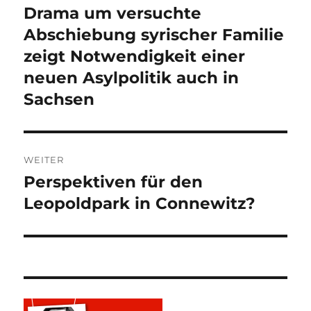
Drama um versuchte
Vorheriger
Beitrag:
Abschiebung syrischer Familie
zeigt Notwendigkeit einer
neuen Asylpolitik auch in
Sachsen
WEITER
Perspektiven für den
Nächster
Beitrag:
Leopoldpark in Connewitz?