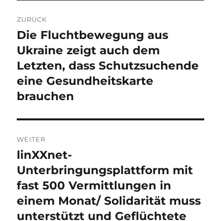
Beitragsnavigation
ZURÜCK
Die Fluchtbewegung aus
Vorheriger
Beitrag:
Ukraine zeigt auch dem
Letzten, dass Schutzsuchende
eine Gesundheitskarte
brauchen
WEITER
linXXnet-
Nächster
Beitrag:
Unterbringungsplattform mit
fast 500 Vermittlungen in
einem Monat/ Solidarität muss
unterstützt und Geflüchtete