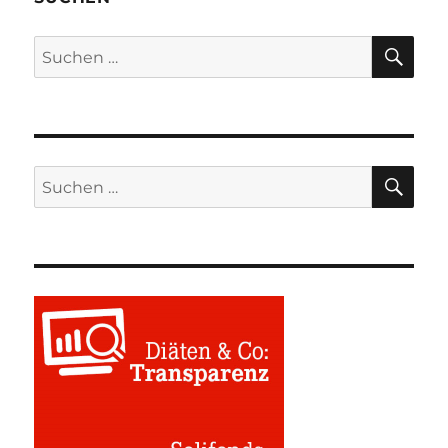
SU
Suchen
nach:
SU
Suchen
nach: