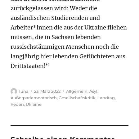
zurückgelassen wird: Weder die
ausländischen Studierenden und
Arbeiter*innen die aus der Ukraine fliehen
müssen, die in Sachsen lebenden
russischstämmigen Menschen noch die
langjährig hier lebenden Geflüchteten aus
Drittstaaten!“
Autor
Veröffentlicht
Kategorien
luna
23. März 2022
Allgemein
,
Asyl
,
am
Außerparlamentarisch
,
Gesellschaftskritik
,
Landtag
,
Reden
,
Ukraine