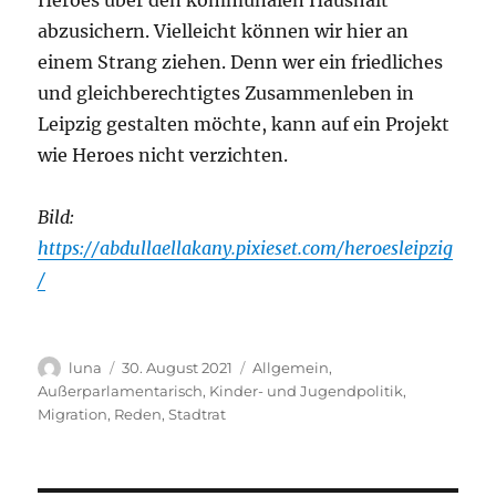
abzusichern. Vielleicht können wir hier an
einem Strang ziehen. Denn wer ein friedliches
und gleichberechtigtes Zusammenleben in
Leipzig gestalten möchte, kann auf ein Projekt
wie Heroes nicht verzichten.
Bild:
https://abdullaellakany.pixieset.com/heroesleipzig
/
Autor
Veröffentlicht
Kategorien
luna
30. August 2021
Allgemein
,
am
Außerparlamentarisch
,
Kinder- und Jugendpolitik
,
Migration
,
Reden
,
Stadtrat