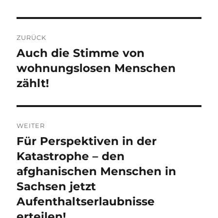
Beitragsnavigation
ZURÜCK
Auch die Stimme von
Vorheriger
Beitrag:
wohnungslosen Menschen
zählt!
WEITER
Für Perspektiven in der
Nächster
Beitrag:
Katastrophe – den
afghanischen Menschen in
Sachsen jetzt
Aufenthaltserlaubnisse
erteilen!