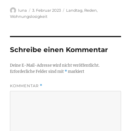
Autor
Veröffentlicht
Kategorien
luna
3. Februar 2023
Landtag
,
Reden
,
am
Wohnungslosigkeit
Schreibe einen Kommentar
Deine E-Mail-Adresse wird nicht veröffentlicht.
Erforderliche Felder sind mit
*
markiert
KOMMENTAR
*