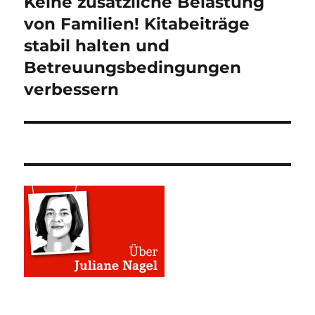
Keine zusätzliche Belastung
Nächster
Beitrag:
von Familien! Kitabeiträge
stabil halten und
Betreuungsbedingungen
verbessern