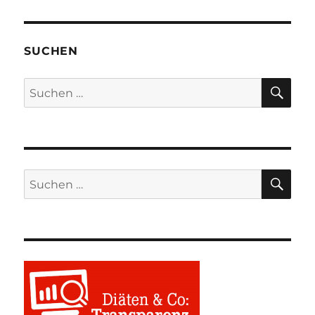
SUCHEN
SU
Suchen
nach:
SU
Suchen
nach: