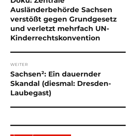
Doku: Zentrale
Beitrag:
Ausländerbehörde Sachsen
verstößt gegen Grundgesetz
und verletzt mehrfach UN-
Kinderrechtskonvention
WEITER
Sachsen²: Ein dauernder
Nächster
Beitrag:
Skandal (diesmal: Dresden-
Laubegast)