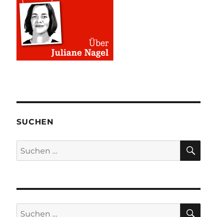
SUCHEN
SU
Suchen
nach:
SU
Suchen