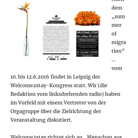
dem
„sum
mer
of
migra
tion“
…
vom
10. bis 12.6.2016 findet in Leipzig der
Welcome2stay-Kongress statt. Wir (die
Redaktion vom linksdrehenden radio) haben
im Vorfeld mit einem Vertreter von der
Orgagruppe über die Zielrichtung der
Veranstaltung diskutiert.
Welcome2stay richtet sich an „Menschen aus