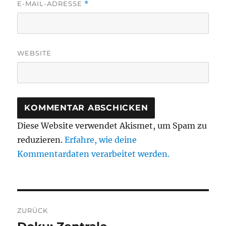
E-MAIL-ADRESSE
*
WEBSITE
Diese Website verwendet Akismet, um Spam zu
reduzieren.
Erfahre, wie deine
Kommentardaten verarbeitet werden.
Beitragsnavigation
ZURÜCK
Vorheriger