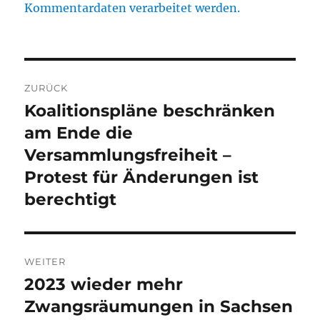
Kommentardaten verarbeitet werden.
Beitragsnavigation
ZURÜCK
Koalitionspläne beschränken
Vorheriger
Beitrag:
am Ende die
Versammlungsfreiheit –
Protest für Änderungen ist
berechtigt
WEITER
2023 wieder mehr
Nächster
Beitrag:
Zwangsräumungen in Sachsen