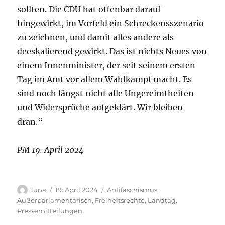
sollten. Die CDU hat offenbar darauf
hingewirkt, im Vorfeld ein Schreckensszenario
zu zeichnen, und damit alles andere als
deeskalierend gewirkt. Das ist nichts Neues von
einem Innenminister, der seit seinem ersten
Tag im Amt vor allem Wahlkampf macht. Es
sind noch längst nicht alle Ungereimtheiten
und Widersprüche aufgeklärt. Wir bleiben
dran.“
PM 19. April 2024
Autor
Veröffentlicht
Kategorien
luna
19. April 2024
Antifaschismus
,
am
Außerparlamentarisch
,
Freiheitsrechte
,
Landtag
,
Pressemitteilungen