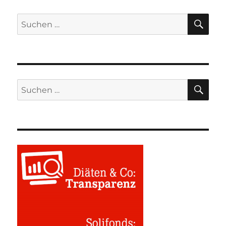
SU
Suchen
nach:
SU
Suchen
nach: