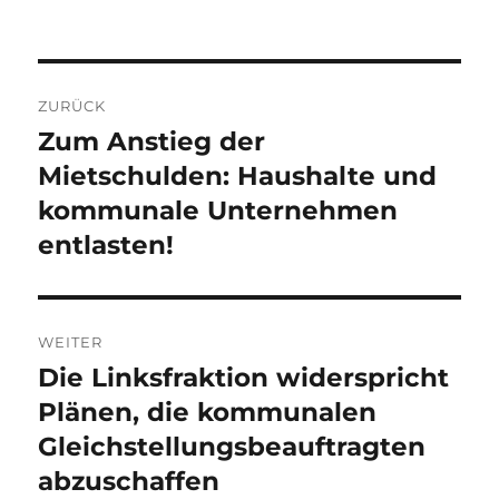
Beitragsnavigation
ZURÜCK
Zum Anstieg der
Vorheriger
Beitrag:
Mietschulden: Haushalte und
kommunale Unternehmen
entlasten!
WEITER
Die Linksfraktion widerspricht
Nächster
Beitrag:
Plänen, die kommunalen
Gleichstellungsbeauftragten
abzuschaffen