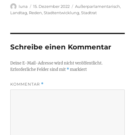
Autor
Veröffentlicht
Kategorien
luna
15. Dezember 2022
Außerparlamentarisch
,
am
Landtag
,
Reden
,
Stadtentwicklung
,
Stadtrat
Schreibe einen Kommentar
Deine E-Mail-Adresse wird nicht veröffentlicht.
Erforderliche Felder sind mit
*
markiert
KOMMENTAR
*