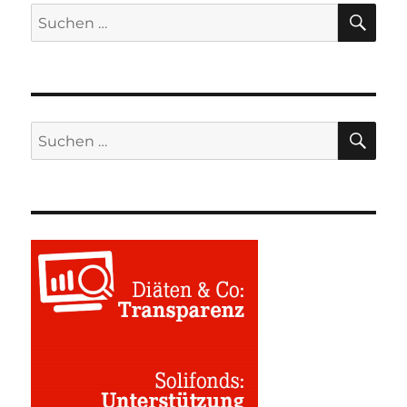
SU
Suchen
nach:
SU
Suchen
nach: