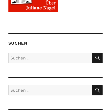
SUCHEN
SU
Suchen
nach:
SU
Suchen
nach: