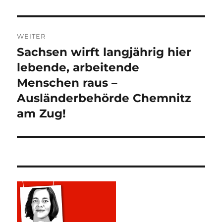
WEITER
Sachsen wirft langjährig hier
Nächster
Beitrag:
lebende, arbeitende
Menschen raus –
Ausländerbehörde Chemnitz
am Zug!