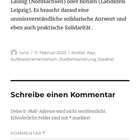
Laußig (Nordsachsen) oder Böhlen (Landkreis
Leipzig). Es braucht darauf eine
unmissverständliche solidarische Antwort und
eben auch praktische Solidarität.
Autor
Veröffentlicht
Kategorien
luna
11. Februar 2023
Artikel
,
Asyl
,
am
Außerparlamentarisch
,
Stadtentwicklung
,
Stadtrat
Schreibe einen Kommentar
Deine E-Mail-Adresse wird nicht veröffentlicht.
Erforderliche Felder sind mit
*
markiert
KOMMENTAR
*