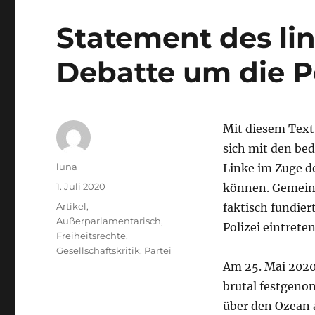
Statement des li
Debatte um die Po
Mit diesem Text
sich mit den bed
Autor
luna
Linke im Zuge de
Veröffentlicht
1. Juli 2020
können. Gemein
am
Kategorien
Artikel
,
faktisch fundier
Außerparlamentarisch
,
Polizei eintrete
Freiheitsrechte
,
Gesellschaftskritik
,
Partei
Am 25. Mai 2020
brutal festgeno
über den Ozean 