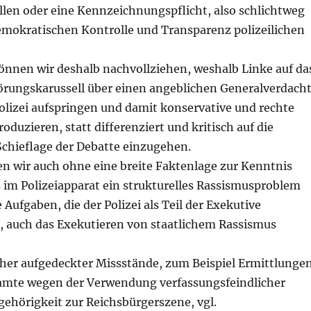
len oder eine Kennzeichnungspflicht, also schlichtweg
emokratischen Kontrolle und Transparenz
polizeilichen
nnen wir deshalb nachvollziehen, weshalb
Linke
auf da
örungskarussell über einen angeblichen Generalverdach
lizei aufspring
en
und damit konservative und rechte
roduzier
en
, statt differenziert und kritisch auf die
Schieflage der Debatte einzugehen.
n wir auch ohne eine breite Faktenlage zur Kenntnis
 im Polizeiapparat ein strukturelles Rassismusproblem
 Aufgaben, die der Polizei als Teil der Exekutive
, auch das Exekutieren von staatlichem Rassismus
her aufgedeckter Missstände, zum Beispiel Ermittlunge
amte wegen der Verwendung verfassungsfeindlicher
gehörigkeit zur Reichsbürgerszene, vgl.