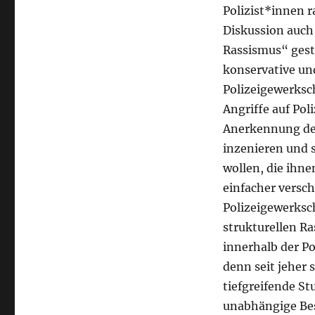
Polizist*innen ra
Diskussion auch
Rassismus“ geste
konservative und
Polizeigewerksch
Angriffe auf Po
Anerkennung der
inzenieren und 
wollen, die ihne
einfacher versc
Polizeigewerks
strukturellen R
innerhalb der P
denn seit jeher
tiefgreifende St
unabhängige Bes