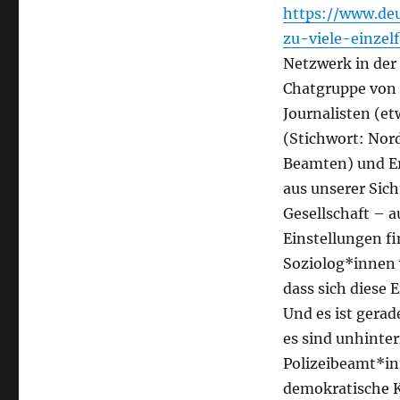
https://www.de
zu-viele-einzel
Netzwerk in der 
Chatgruppe von 
Journalisten
(et
(Stichwort: Nor
Beamten) und E
aus unserer Sicht
Gesellschaft – a
Einstellungen fi
Soziolog*innen w
dass sich diese 
Und es ist gerad
es sind unhinter
Polizeibeamt*inn
demokratische K