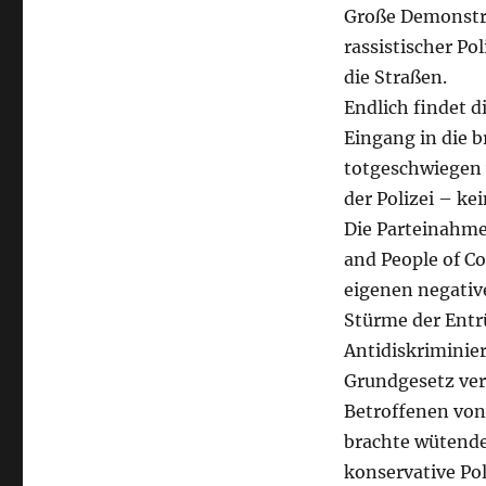
Große Demonstra
rassistischer Po
die Straßen.
Endlich findet d
Eingang in die b
totgeschwiegen 
der Polizei
–
kei
Die Parteinahme
and People of Co
eigenen negative
Stürme der Entrü
Antidiskriminie
Grundgesetz ver
Betroffenen von 
brachte wütende
konservative Po