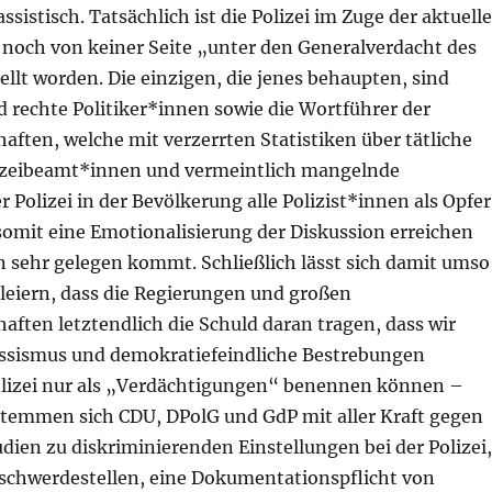
ssistisch. Tatsächlich ist die Polizei im Zuge
der
aktuell
 noch von keiner Seite „unter den Generalverdacht des
llt worden. Die einzigen, die jenes behaupten, sind
 rechte Politiker*innen sowie die Wortführer der
aften, welche mit verzerrten Statistiken über tätliche
lizeibeamt*innen und vermeintlich mangelnde
 Polizei in der Bevölkerung
alle
Polizist*innen als Opfer
somit eine Emotionalisierung der Diskussion erreichen
n sehr gelegen kommt. Schließlich lässt sich damit umso
hleiern, dass die Regierungen und großen
chaften
letztendlich
die Schuld daran tragen,
dass wir
assismus und demokratiefeindliche Bestrebungen
olizei nur als „Verdächtigungen“ benennen können –
 stemmen sich CDU
, DPolG
und GdP mit aller Kraft gegen
udien zu diskriminierenden Einstellungen bei der Polizei,
chwerdestellen, eine Dokumentationspflicht von