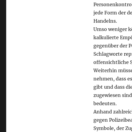
Personenkontrol
jede Form der d
Handelns
.
Umso weniger kö
kalkulierte Emp
gegenüber der Po
Schlagworte rep
offensichtliche 
Weiterhin müsse
nehmen, dass es
gibt und dass die
zugewiesen sind
bedeuten.
Anhand zahlreic
gegen Polizeibe
Symbole, der Zu