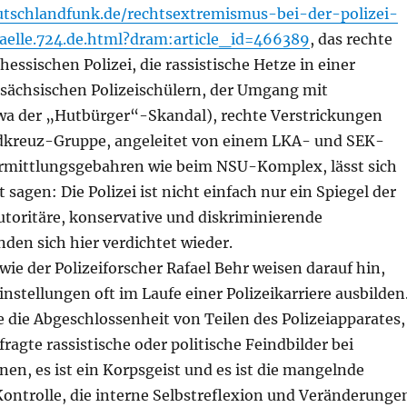
utschlandfunk.de/rechtsextremismus-bei-der-polizei-
faelle.724.de.html?dram:article_id=466389
, das rechte
hessischen Polizei, die rassistische Hetze in einer
sächsischen Polizeischülern, der Umgang mit
wa der
„Hutbürger“-Skandal
)
, rechte Verstrickungen
dkreuz-Gruppe, angeleitet von einem LKA- und SEK-
rmittlungsgeba
h
ren
wie beim
NSU-Komplex, lässt sich
 sagen: Die Polizei ist nicht einfach nur ein Spiegel der
utoritäre, konservative und diskriminierende
nden sich hier verdichtet wieder.
ie der Polizeiforscher Rafael Behr weisen darauf hin,
Einstellungen oft im Laufe einer Polizeikarriere ausbilden
e die Abgeschlossenheit von Teilen des Polizeiapparates,
fragte rassistische oder politische Feindbilder bei
en, es ist ein Korpsgeist und es ist die mangelnde
ontrolle, die interne Selbstreflexion und Veränderunge