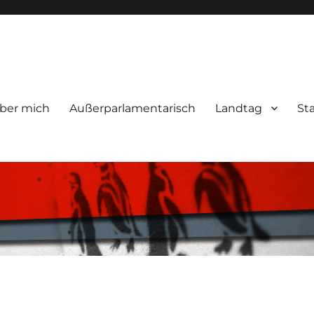
ber mich
Außerparlamentarisch
Landtag
St