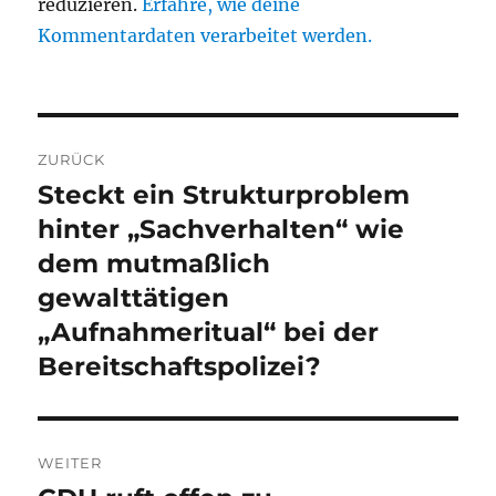
reduzieren.
Erfahre, wie deine
Kommentardaten verarbeitet werden.
Beitragsnavigation
ZURÜCK
Steckt ein Strukturproblem
Vorheriger
Beitrag:
hinter „Sachverhalten“ wie
dem mutmaßlich
gewalttätigen
„Aufnahmeritual“ bei der
Bereitschaftspolizei?
WEITER