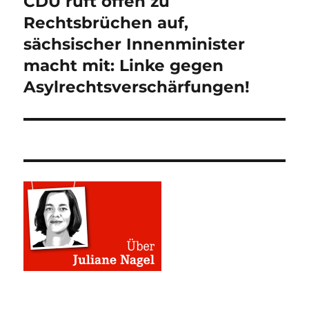
CDU ruft offen zu
Nächster
Beitrag:
Rechtsbrüchen auf,
sächsischer Innenminister
macht mit: Linke gegen
Asylrechtsverschärfungen!