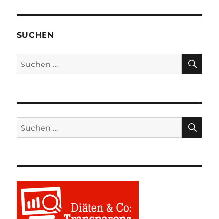
SUCHEN
SU
Suchen
nach:
SU
Suchen
nach: