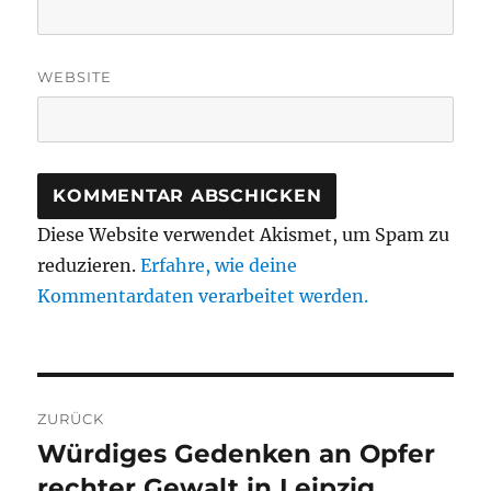
WEBSITE
Diese Website verwendet Akismet, um Spam zu
reduzieren.
Erfahre, wie deine
Kommentardaten verarbeitet werden.
Beitragsnavigation
ZURÜCK
Würdiges Gedenken an Opfer
Vorheriger
Beitrag:
rechter Gewalt in Leipzig