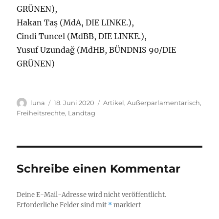
GRÜNEN),
Hakan Taş (MdA, DIE LINKE.),
Cindi Tuncel (MdBB, DIE LINKE.),
Yusuf Uzundağ (MdHB, BÜNDNIS 90/DIE
GRÜNEN)
Autor
Veröffentlicht
Kategorien
luna
18. Juni 2020
Artikel
,
Außerparlamentarisch
,
am
Freiheitsrechte
,
Landtag
Schreibe einen Kommentar
Deine E-Mail-Adresse wird nicht veröffentlicht.
Erforderliche Felder sind mit
*
markiert