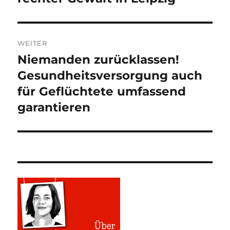
WEITER
Niemanden zurücklassen!
Nächster
Beitrag:
Gesundheitsversorgung auch
für Geflüchtete umfassend
garantieren