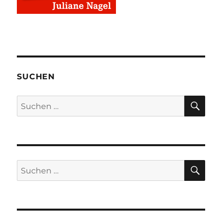
SUCHEN
SU
Suchen
nach:
SU
Suchen
nach: