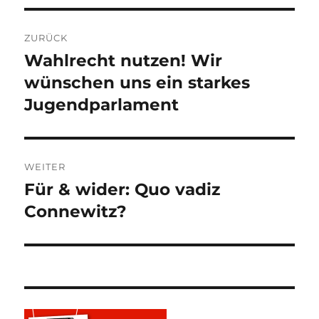
Beitragsnavigation
ZURÜCK
Wahlrecht nutzen! Wir
Vorheriger
Beitrag:
wünschen uns ein starkes
Jugendparlament
WEITER
Für & wider: Quo vadiz
Nächster
Beitrag:
Connewitz?