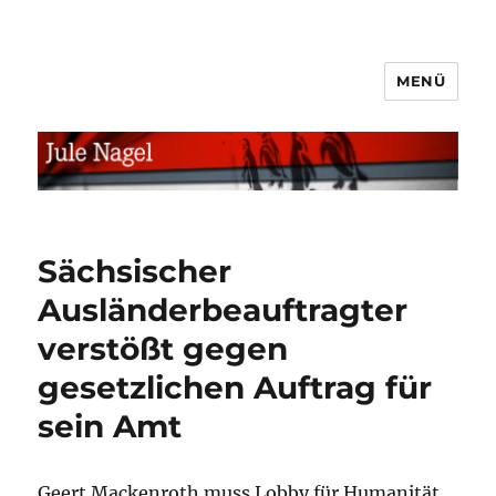
MENÜ
jule.linXXnet.de
Sächsischer
Ausländerbeauftragter
verstößt gegen
gesetzlichen Auftrag für
sein Amt
Geert Mackenroth muss Lobby für Humanität