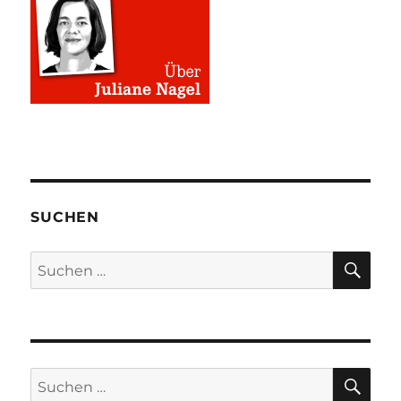
SUCHEN
SU
Suchen
nach:
SU
Suchen