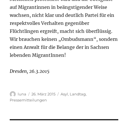
auf Migrantinnen in beängstigender Weise
wachsen, nicht klar und deutlich Partei für ein
respektvolles Verhalten gegenüber
Flüchtlingen ergreift, macht sich überflüssig.
Wir brauchen keinen „Ombudsmann“, sondern
einen Anwalt für die Belange der in Sachsen
lebenden MigrantInnen!
Dresden, 26.3.2015
Autor
Veröffentlicht
Kategorien
luna
26. März 2015
Asyl
,
Landtag
,
am
Pressemitteilungen