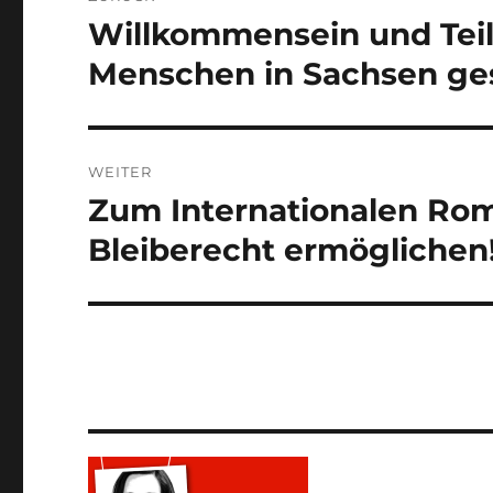
Willkommensein und Teil
Vorheriger
Beitrag:
Menschen in Sachsen ge
WEITER
Zum Internationalen Ro
Nächster
Beitrag:
Bleiberecht ermöglichen