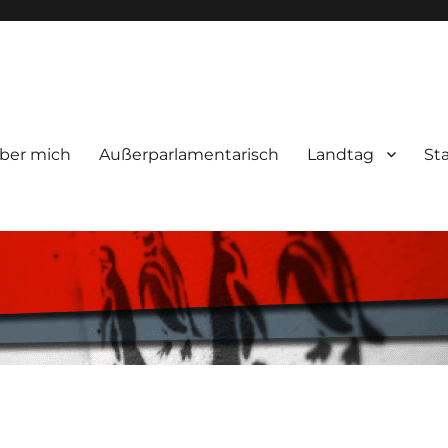
ber mich
Außerparlamentarisch
Landtag
St