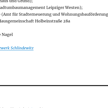
Haus und Grund);
Stadtumbaumanagement Leipziger Westen);
e (Amt für Stadterneuerung und Wohnungsbauförderung
 Hausgemeinschaft Holbeinstraße 28a
e Nagel
zwerk Schlindewitz