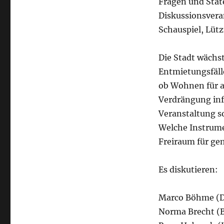
Fragen und Stat
Diskussionsvera
Schauspiel, Lütz
Die Stadt wächs
Entmietungsfälle
ob Wohnen für al
Verdrängung inf
Veranstaltung so
Welche Instrum
Freiraum für ge
Es diskutieren:
Marco Böhme (D
Norma Brecht (B