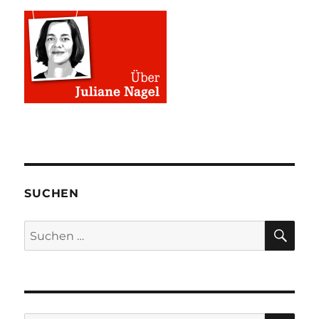
SUCHEN
SU
Suchen
nach:
SU