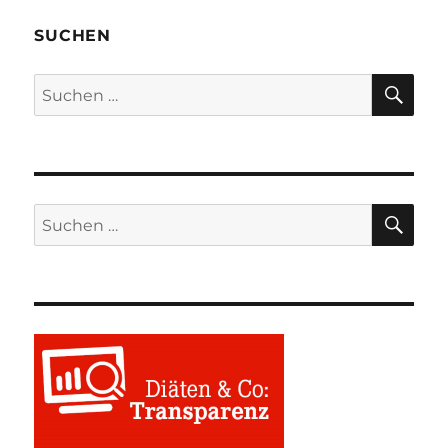
SUCHEN
SU
Suchen
nach:
SU
Suchen
nach: