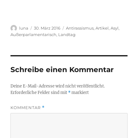
Autor
Veröffentlicht
Kategorien
luna
30. März 2016
Antirassismus
,
Artikel
,
Asyl
,
am
Außerparlamentarisch
,
Landtag
Schreibe einen Kommentar
Deine E-Mail-Adresse wird nicht veröffentlicht.
Erforderliche Felder sind mit
*
markiert
KOMMENTAR
*