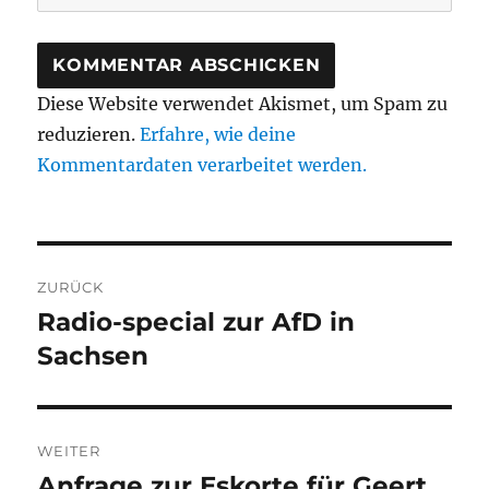
Diese Website verwendet Akismet, um Spam zu
reduzieren.
Erfahre, wie deine
Kommentardaten verarbeitet werden.
Beitragsnavigation
ZURÜCK
Radio-special zur AfD in
Vorheriger
Beitrag:
Sachsen
WEITER
Anfrage zur Eskorte für Geert
Nächster