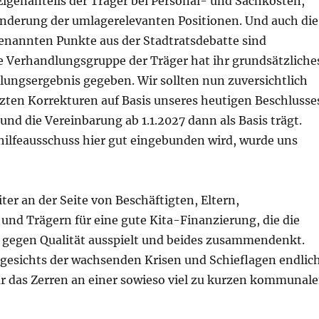
igenanteils der Träger bei Personal- und Sachkosten,
Änderung der umlagerelevanten Positionen. Und auch die
enannten Punkte aus der Stadtratsdebatte sind
ie Verhandlungsgruppe der Träger hat ihr grundsätzliche
ungsergebnis gegeben. Wir sollten nun zuversichtlich
etzten Korrekturen auf Basis unseres heutigen Beschlusse
und die Vereinbarung ab 1.1.2027 dann als Basis trägt.
hilfeausschuss hier gut eingebunden wird, wurde uns
er an der Seite von Beschäftigten, Eltern,
und Trägern für eine gute Kita-Finanzierung, die die
egen Qualität ausspielt und beides zusammendenkt.
ngesichts der wachsenden Krisen und Schieflagen endlic
ür das Zerren an einer sowieso viel zu kurzen kommunal