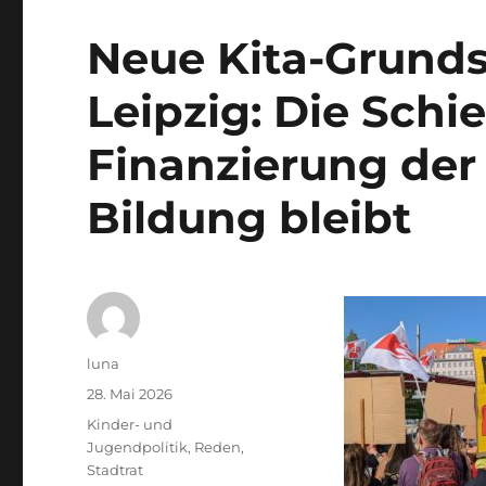
Neue Kita-Grunds
Leipzig: Die Schie
Finanzierung der
Bildung bleibt
Autor
luna
Veröffentlicht
28. Mai 2026
am
Kategorien
Kinder- und
Jugendpolitik
,
Reden
,
Stadtrat