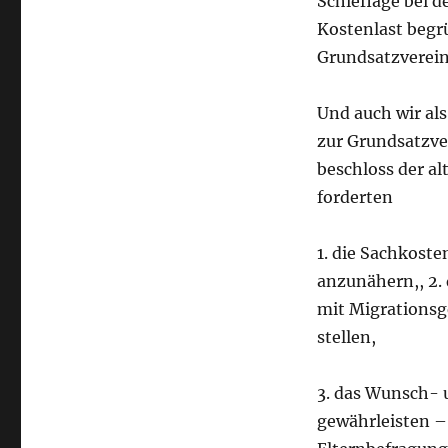
Schieflage bei 
Kostenlast begr
Grundsatzverei
Und auch wir al
zur Grundsatzve
beschloss der a
forderten
1. die Sachkoste
anzunähern,, 2.
mit Migrationsge
stellen,
3. das Wunsch- 
gewährleisten – 