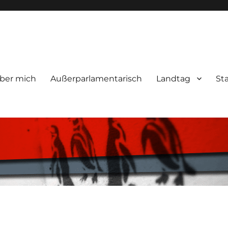
ber mich
Außerparlamentarisch
Landtag
St