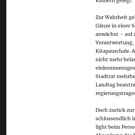
Kindern gelegt.
Zur Wahrheit geh
Gänze in einer S
anwächst – auf z
Verantwortung, 
Kitapauschale. A
nicht mehr belas
einkommensgesta
Stadtrat mehrhei
Landtag beantra
regierungstragen
Doch zurück zur
schlussendlich 
light beim Pers