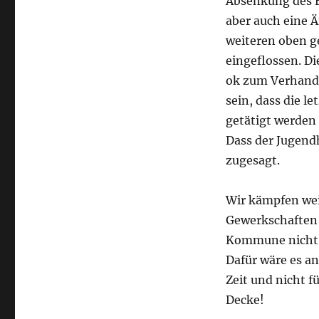
Absenkung des E
aber auch eine 
weiteren oben g
eingeflossen. D
ok zum Verhandl
sein, dass die l
getätigt werden 
Dass der Jugend
zugesagt.
Wir kämpfen weit
Gewerkschaften 
Kommune nicht g
Dafür wäre es a
Zeit und nicht f
Decke!