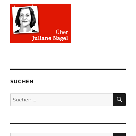
SUCHEN
SU
Suchen
nach:
SU